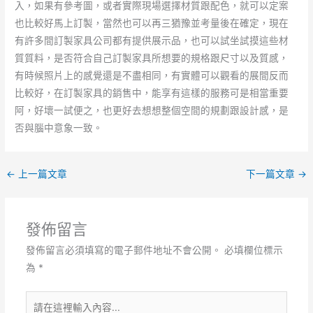
入，如果有參考圖，或者實際現場選擇材質跟配色，就可以定案
也比較好馬上訂製，當然也可以再三猶豫並考量後在確定，現在
有許多間訂製家具公司都有提供展示品，也可以試坐試摸這些材
質質料，是否符合自己訂製家具所想要的規格跟尺寸以及質感，
有時候照片上的感覺還是不盡相同，有實體可以觀看的展間反而
比較好，在訂製家具的銷售中，能享有這樣的服務可是相當重要
阿，好壞一試便之，也更好去想想整個空間的規劃跟設計感，是
否與腦中意象一致。
←
上一篇文章
下一篇文章
→
發佈留言
發佈留言必須填寫的電子郵件地址不會公開。
必填欄位標示
為
*
請