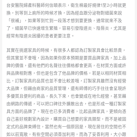
台安醫院婦產科醫師何信頤表示，衛生棉最好規律1至2小時就更
換，別等到上廁所的時候才換，因為經血跟分泌物對細菌來說
「很補」，如果等到忙到一段落才想到要更換，通常就來不及
了，細菌早已快速增生繁殖，容易引發陰道炎、陰唇炎，尤其是
經常有陰道炎困擾的患者更要注意。
其實在挑選家具的時候，有很多人都認為訂製家具會比較昂貴，
但其實並不會哦，因為如果你原本預期是要買品牌家具，加上品
牌的價值，還有他們的名聲往往價格都會更高，在材質方面或許
與品牌相對應，但也是包含了他品牌的價格，若是以相同材質相
比，訂製家具的品質也並不會比較差哦，訂製家具雖然沒有經營
大品牌，但藉由商家的品質管理，還有師傅的巧手往往會呈現許
多優質且便利的商品，長久下來，也會變成在地化經營，甚至藉
由網路的傳遞，可以把口碑往外擴散出去，也是形成一種訂製家
具方面的品牌了。現在也已多消費者，比起品牌家具，更傾向憑
自己喜好規劃室內設計，購買自己想要的家具類型，而不是被固
定式的品牌束縛住，當然也有一個原因是，現在居住的空間也不
如以前寬敞，有些空間必須善加利用，而為了妥善利用，大小跟