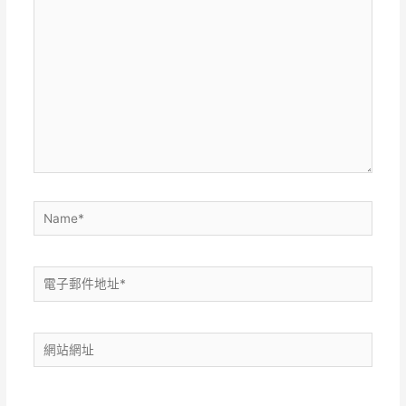
在
這
裡
輸
入
內
容...
Name*
電
子
郵
網
件
站
地
網
址