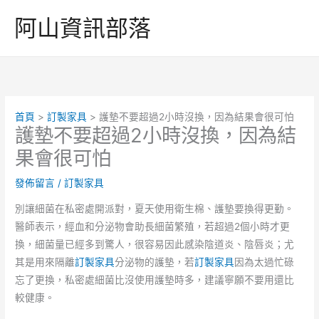
跳
阿山資訊部落
至
主
要
內
容
首頁
訂製家具
護墊不要超過2小時沒換，因為結果會很可怕
護墊不要超過2小時沒換，因為結
果會很可怕
發佈留言
/
訂製家具
別讓細菌在私密處開派對，夏天使用衛生棉、護墊要換得更勤。
醫師表示，經血和分泌物會助長細菌繁殖，若超過2個小時才更
換，細菌量已經多到驚人，很容易因此感染陰道炎、陰唇炎；尤
其是用來隔離
訂製家具
分泌物的護墊，若
訂製家具
因為太過忙碌
忘了更換，私密處細菌比沒使用護墊時多，建議寧願不要用還比
較健康。