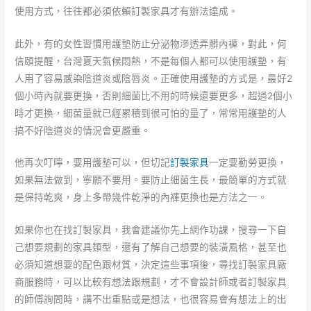
使用方式，往往都必須依賴訂製家具才有辦法達成。
此外，有的女性習慣用護墊防止分泌物滲透弄髒內褲，對此，何
信頤提醒，台灣夏天氣候悶熱，不是每個人都可以使用護墊，有
人用了容易感染陰道炎或陰唇炎。正確使用護墊的方式是，最好2
個小時內就要更換，否則細菌比不用的時候還要更多，超過2個小
時才更換，細菌量就已經累積到很可怕的量了，常常用護墊的人
搞不好陰道炎的情況會更嚴重。
他再次叮嚀，要用護墊可以，但切記
訂製家具
一定要勤勞更換，
如果無法做到，寧願不要用。要防止細菌生長，最簡單的方式就
是保持乾爽，身上多帶幾件乾淨的內褲更換也是方法之一。
如果你也在找訂製家具，我會建議你先上網作功課，搜尋一下自
己想要規劃的家具類型，還有了解自己想要的裝潢風格，甚至也
必須知道想要的配色跟材質，決定這些事項後，尋找訂製家具廠
商服務時，可以比較有想法跟規劃，才不會設計師或者訂製家具
的師傅詢問時，講不出重點或是想法，也很容易會有想法上的出