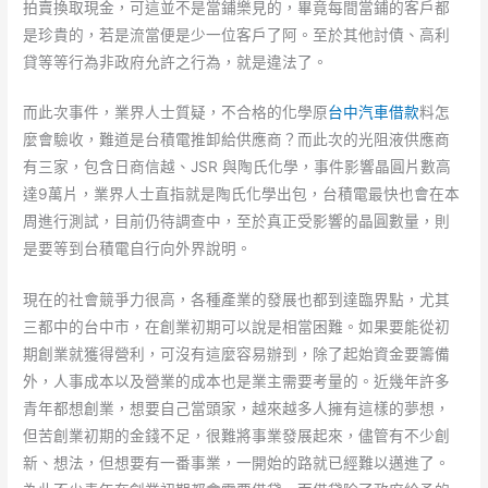
拍賣換取現金，可這並不是當鋪樂見的，畢竟每間當鋪的客戶都
是珍貴的，若是流當便是少一位客戶了阿。至於其他討債、高利
貸等等行為非政府允許之行為，就是違法了。
而此次事件，業界人士質疑，不合格的化學原
台中汽車借款
料怎
麼會驗收，難道是台積電推卸給供應商？而此次的光阻液供應商
有三家，包含日商信越、JSR 與陶氏化學，事件影響晶圓片數高
達9萬片，業界人士直指就是陶氏化學出包，台積電最快也會在本
周進行測試，目前仍待調查中，至於真正受影響的晶圓數量，則
是要等到台積電自行向外界說明。
現在的社會競爭力很高，各種產業的發展也都到達臨界點，尤其
三都中的台中市，在創業初期可以說是相當困難。如果要能從初
期創業就獲得營利，可沒有這麼容易辦到，除了起始資金要籌備
外，人事成本以及營業的成本也是業主需要考量的。近幾年許多
青年都想創業，想要自己當頭家，越來越多人擁有這樣的夢想，
但苦創業初期的金錢不足，很難將事業發展起來，儘管有不少創
新、想法，但想要有一番事業，一開始的路就已經難以邁進了。