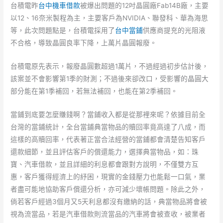
台積電昨
台中機車借款
被爆出問題的12吋晶圓廠Fab14B廠，主要
以12、16奈米製程為主，主要客戶為NVIDIA、聯發科、華為海思
等，此次問題點是，台積電採用了
台中當鋪
供應商提充的光阻液
不合格，導致晶圓良率下降，上萬片晶圓報廢。
台積電原先表示，報廢晶圓數超過1萬片，不過經過初步估計後，
該案並不會影響第1季的財測；不過後來卻改口，受影響的晶圓大
部分能在第1季補回，若無法補回，也能在第2季補回。
當鋪到底要怎麼賺錢啊？當鋪收入都是從那裡來呢？依據目前全
台灣的當鋪統計，全台當鋪典當物品的贖回率竟高達了八成，而
這樣的高贖回率，代表著正當合法經營的當鋪都會清楚告知客戶
還款細節，並且評估客戶的償還能力，選擇典當物品，如：珠
寶、汽車借款，並且詳細的利息都會跟對方說明，不僅雙方互
惠，客戶獲得經濟上的紓困，現實的金錢壓力也能鬆一口氣，業
者盡可能地協助客戶償還分析，亦可減少壞帳問題。除此之外，
倘若客戶經過3個月又5天利息都沒有繳納的話，典當物品將會被
視為流當品，若是汽車借款則流當品的汽車將會被查收，被業者