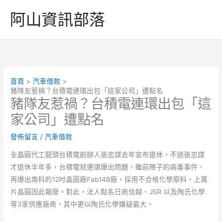
跳
阿山資訊部落
至
主
要
內
容
首頁
汽車借款
豬隊友惹禍？台積電連環出包「這家公司」遭點名
豬隊友惹禍？台積電連環出包「這
家公司」遭點名
發佈留言
/
汽車借款
全晶圓代工龍頭台積電創辦人張忠謀去年宣布退休，不過張忠謀
才退休半年多，台積電就連環爆出問題，繼前陣子的病毒事件，
再爆出南科的12吋晶圓廠Fab14B廠，採用不合格化學原料，上萬
片晶圓因此報廢。對此，法人點名日商信越、JSR 以及陶氏化學
等3家供應廠商，其中更以陶氏化學嫌疑最大。