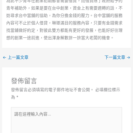
為此不少青年在創業初期都會需要借貸，而借貸除了政府給予的
青年補助外，如果是要在台中創業，資金上有需要週轉的話，不
妨尋求台中當舖的協助，為你分擔金錢的壓力。台中當舖的服務
內容可不止於個人借貸，琳瑯滿目的服務內容，只要有金錢需求
找當鋪做好約定，對彼此雙方都能有更好的發展，也能好好往理
想的創業一途前進，使出渾身解數拚一拚當大老闆的機會。
←
上一篇文章
下一篇文章
→
發佈留言
發佈留言必須填寫的電子郵件地址不會公開。
必填欄位標示
為
*
請
在
這
裡