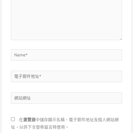
輸
入
內
容...
Name*
電
子
郵
網
件
站
地
網
址
址
*
在
瀏覽器
中儲存顯示名稱、電子郵件地址及個人網站網
址，以供下次發佈留言時使用。