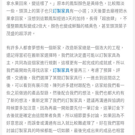
拿水果回來，變這樣了。」原本的鳳梨顏色是黃綠色，比較黯淡
一些，頭頂上的葉子也只
訂製家具
有一小搓；3天後要去廟裡把水
果拿回家，沒想到這顆鳳梨經過3天的加持，長得「超放肆」，不
僅整顆鳳梨變成2倍大，顏色也變成鮮豔的橘黃色，甚至頭頂葉子
茂盛的超浮誇。
有許多人都會夢想有一個新家，改造新家總是一個浩大的工程，
還記得當初在搬新家選擇時，我們就決定盡可能以訂製家具為
主，共同為這個家進行規劃，這樣更有一起完成的成就感，所以
我們最開始先尋找店家，
訂製家具
考量再三，考慮了預算、評
價、交通後，我們選擇了某間訂製家具行，一進去到這間店之
後，可以看到有展示間，陳列許多建材跟配色，店家給我們看一
些之前做過的產品型錄，然後配合我們的想法，我們也都大約有
了新的想法，重新定案了我們的訂製家具，建議再溝通與協調的
時候要多加注意，因為再最一開始要先付一筆訂金，這筆訂金下
去後就是確定由這間業者負責，所以細節要多討論，如果因為不
好意思說，而誤會或溝通有出入就比較難處理了，好在我們當時
討論訂製家具的時候都能一切如願，最後完成出來的成品也相當