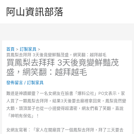
跳
阿山資訊部落
至
主
要
內
容
首頁
訂製家具
買鳳梨去拜拜 3天後竟變鮮豔茂盛，網笑翻：越拜越毛
買鳳梨去拜拜 3天後竟變鮮豔茂
盛，網笑翻：越拜越毛
發佈留言
/
訂製家具
難道是神蹟顯靈？一名女網友在臉書「爆料公社」PO文表示，家
人買了一顆鳳梨去拜拜，結果3天後要去廟裡拿回來，鳳梨竟然變
大顆，頭頂葉子也從一小搓變得超濃密，網友們看了笑翻，直說
「神明有保佑」！
女網友寫著：「家人在關廟買了一個鳳梨去拜拜，拜了三天要去