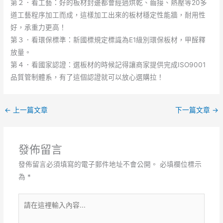
第２．看工藝：好的板材封邊都會經過烘乾、齒接、熱壓等20多
道工藝程序加工而成，這樣加工出來的板材穩定性能牆，耐用性
好，承重力更高！
第３．看環保標準：新國標規定標識為E1級別環保板材，甲醛釋
放量。
第４．看國家認證：選板材的時候記得讓商家提供完成ISO9001
品質管制體系，有了這個認證就可以放心選購拉！
←
上一篇文章
下一篇文章
→
發佈留言
發佈留言必須填寫的電子郵件地址不會公開。
必填欄位標示
為
*
請
在