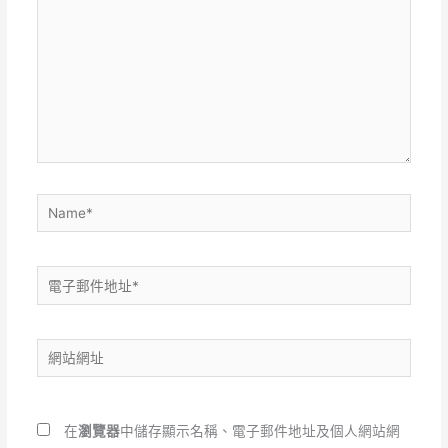
這
裡
輸
入
內
容...
Name*
電
子
郵
網
件
站
地
網
址
址
*
在
瀏覽器
中儲存顯示名稱、電子郵件地址及個人網站網