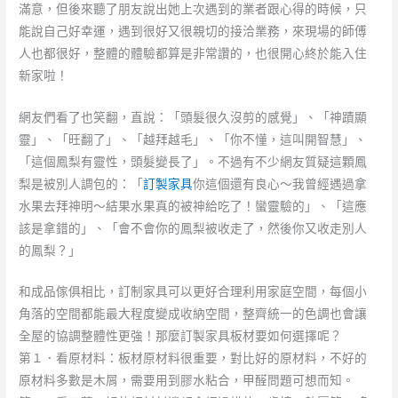
滿意，但後來聽了朋友說出她上次遇到的業者跟心得的時候，只
能說自己好幸運，遇到很好又很親切的接洽業務，來現場的師傅
人也都很好，整體的體驗都算是非常讚的，也很開心終於能入住
新家啦！
網友們看了也笑翻，直說：「頭髮很久沒剪的感覺」、「神蹟顯
靈」、「旺翻了」、「越拜越毛」、「你不懂，這叫開智慧」、
「這個鳳梨有靈性，頭髮變長了」。不過有不少網友質疑這顆鳳
梨是被別人調包的：「
訂製家具
你這個還有良心～我曾經遇過拿
水果去拜神明～結果水果真的被神給吃了！蠻靈驗的」、「這應
該是拿錯的」、「會不會你的鳳梨被收走了，然後你又收走別人
的鳳梨？」
和成品傢俱相比，訂制家具可以更好合理利用家庭空間，每個小
角落的空間都能最大程度變成收納空間，整齊統一的色調也會讓
全屋的協調整體性更強！那麼訂製家具板材要如何選擇呢？
第１．看原材料：板材原材料很重要，對比好的原材料，不好的
原材料多數是木屑，需要用到膠水粘合，甲醛問題可想而知。