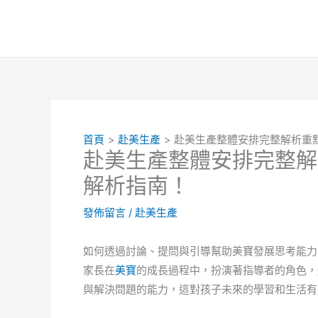
跳
至
主
要
內
容
首頁
赴美生產
赴美生產整體安排完整解析重
赴美生產整體安排完整解
解析指南！
發佈留言
/
赴美生產
如何透過討論、提問與引導幫助美寶發展思考能力
家長在
美寶
的成長過程中，扮演著指導者的角色，
與解決問題的能力，這對孩子未來的學習和生活有