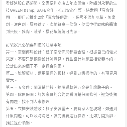
看好這股自然趨勢，全家便利商店去年底開始，陸續與永豐餘生
技GREEN &amp; SAFE合作，推出安心年菜、快煮麵「真食好
麵」，即日起推出2款「真食好便當」，保證不添加味精、防腐
劑、漂白劑，履歷透明，產地餐桌一條龍，便當中從調味的醬油
到米飯、豬肉、蔬菜、櫻花蝦統統可溯源。
訂製家具必須要知道的注意事項
第一、空間佈局設計：櫃子空間佈局都要合理，根據自己的需求
來定，不要只是聽從設計師意見，有些設計師是直接套範本的，
設計出來的櫃子不一定適合你家。
第二、瞭解板材：選用環保的板材，達到E1級標準的，有預算用
實木。
第三、五金件：問清楚門鉸、抽屜導軌等五金是什麼牌子的。
第四、傢俱保固：訂製家具的合約要看清楚保固條例，避免後期
有問題，找不到人來修理。
第五、衣櫃安裝驗收：櫃子安裝當天，要有家人在現場，如遇到
什麼問題，可以及時溝通，裝完後要進行驗收，比如打開抽屜，
推拉是否順暢。