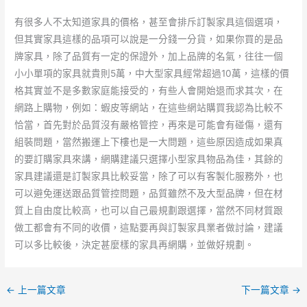
有很多人不太知道家具的價格，甚至會排斥訂製家具這個選項，
但其實家具這樣的品項可以說是一分錢一分貨，如果你買的是品
牌家具，除了品質有一定的保證外，加上品牌的名氣，往往一個
小小單項的家具就貴則5萬，中大型家具經常超過10萬，這樣的價
格其實並不是多數家庭能接受的，有些人會開始退而求其次，在
網路上購物，例如：蝦皮等網站，在這些網站購買我認為比較不
恰當，首先對於品質沒有嚴格管控，再來是可能會有碰傷，還有
組裝問題，當然搬運上下樓也是一大問題，這些原因造成如果真
的要訂購家具來講，網購建議只選擇小型家具物品為佳，其餘的
家具建議還是訂製家具比較妥當，除了可以有客製化服務外，也
可以避免運送跟品質管控問題，品質雖然不及大型品牌，但在材
質上自由度比較高，也可以自己最規劃跟選擇，當然不同材質跟
做工都會有不同的收價，這點要再與訂製家具業者做討論，建議
可以多比較後，決定甚麼樣的家具再網購，並做好規劃。
←
上一篇文章
下一篇文章
→