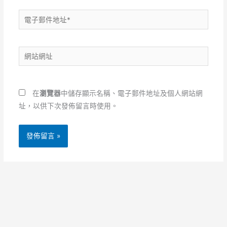
電
子
郵
網
件
站
地
網
址
址
*
在
瀏覽器
中儲存顯示名稱、電子郵件地址及個人網站網
址，以供下次發佈留言時使用。