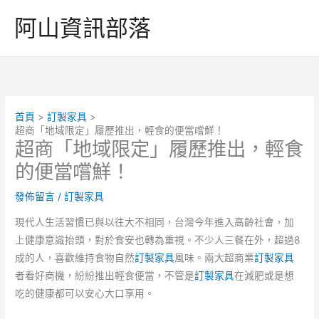
跳
阿山資訊部落
至
主
要
內
容
首頁
訂製家具
超商「地域限定」履歷推出，輕食的便當嚐鮮！
超商「地域限定」履歷推出，輕食
的便當嚐鮮！
發佈留言
/
訂製家具
現代人生活習慣已與以往大不相同，台灣今年進入高齡社會，加
上健康意識抬頭，對於食安也轉為重視。不少人三餐在外，超過8
成的人，喜歡維持食物自然
訂製家具
風味。兩大超商業
訂製家具
者看好商機，紛紛推出輕食便當，不管是
訂製家具
在減肥或是想
吃的健康都可以安心大口享用。