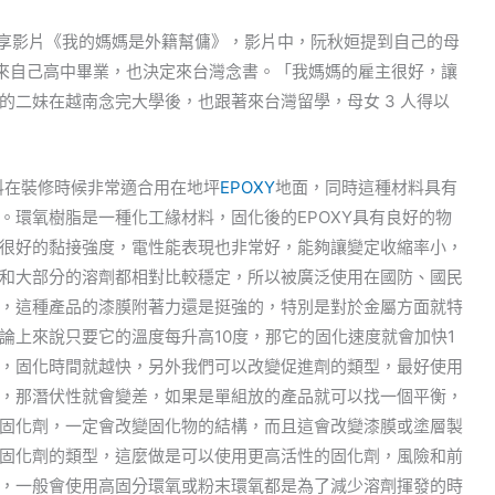
be 上分享影片《我的媽媽是外籍幫傭》，影片中，阮秋姮提到自己的母
後來自己高中畢業，也決定來台灣念書。「我媽媽的雇主很好，讓
的二妹在越南念完大學後，也跟著來台灣留學，母女 3 人得以
料在裝修時候非常適合用在地坪
EPOXY
地面，同時這種材料具有
。環氧樹脂是一種化工緣材料，固化後的EPOXY具有良好的物
很好的黏接強度，電性能表現也非常好，能夠讓變定收縮率小，
和大部分的溶劑都相對比較穩定，所以被廣泛使用在國防、國民
，這種產品的漆膜附著力還是挺強的，特別是對於金屬方面就特
論上來說只要它的溫度每升高10度，那它的固化速度就會加快1
，固化時間就越快，另外我們可以改變促進劑的類型，最好使用
，那潛伏性就會變差，如果是單組放的產品就可以找一個平衡，
固化劑，一定會改變固化物的結構，而且這會改變漆膜或塗層製
固化劑的類型，這麼做是可以使用更高活性的固化劑，風險和前
，一般會使用高固分環氧或粉末環氧都是為了減少溶劑揮發的時