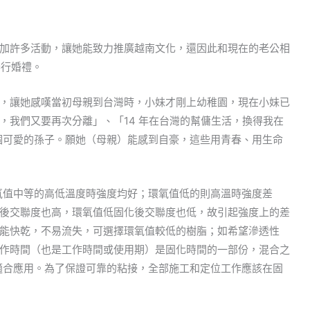
加許多活動，讓她能致力推廣越南文化，還因此和現在的老公相
舉行婚禮。
，讓她感嘆當初母親到台灣時，小妹才剛上幼稚園，現在小妹已
，我們又要再次分離」、「14 年在台灣的幫傭生活，換得我在
個可愛的孫子。願她（母親）能感到自豪，這些用青春、用生命
環氧值中等的高低溫度時強度均好；環氧值低的則高溫時強度差
後交聯度也高，環氧值低固化後交聯度也低，故引起強度上的差
能快乾，不易流失，可選擇環氧值較低的樹脂；如希望滲透性
作時間（也是工作時間或使用期）是固化時間的一部份，混合之
適合應用。為了保證可靠的粘接，全部施工和定位工作應該在固