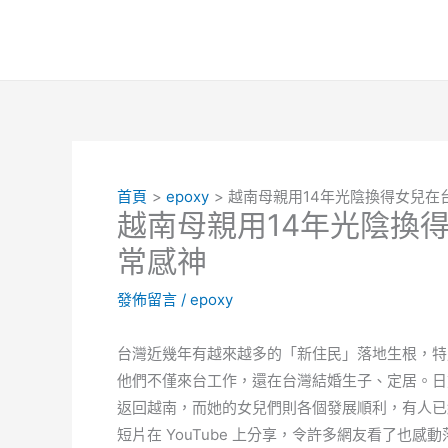
跳
至
主
要
內
容
首頁
epoxy
越南母親用14年光陰換得女兒在
越南母親用14年光陰換
常感神
發佈留言
/
epoxy
台灣近幾年有越來越多的「新住民」落地生根，特
他們不僅來台工作，還在台灣結婚生子、定居。日
返回越南，而她的女兒們則各個發展順利，有人已
短片在 YouTube 上分享，令許多網友看了也感