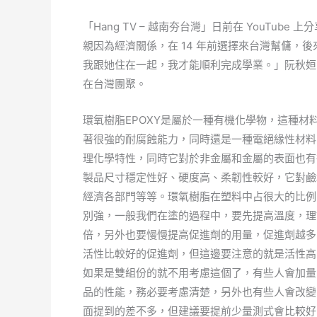
「Hang TV – 越南夯台灣」日前在 YouTu
親因為經濟關係，在 14 年前選擇來台灣幫傭，
我跟她住在一起，我才能順利完成學業。」阮秋姮
在台灣團聚。
環氧樹脂EPOXY是屬於一種有機化學物，這種材
著很強的耐腐蝕能力，同時還是一種電絕緣性材料
理化學特性，同時它對於非金屬和金屬的表面也有
製品尺寸穩定性好、硬度高、柔韌性較好，它對鹼
經濟各部門等等。環氧樹脂在塑料中占很大的比例
別強，一般我們在塗的過程中，要先提高溫度，理
倍，另外也要慢慢提高促進劑的用量，促進劑越多
活性比較好的促進劑，但這邊要注意的就是活性高
如果是雙組份的就不用考慮這個了，有些人會加量
品的性能，務必要考慮清楚，另外也有些人會改變
面提到的差不多，但建議要提前少量測式會比較好