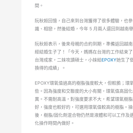
間。
阮秋姮回憶，自己來到台灣獲得了很多體驗，也參
識、相戀，然後結婚，今年 5 月兩人還回到越南
阮秋姮表示，後來母親的合約到期，準備返回越南
經結婚生子了！「今天，媽媽在台灣的工作結束了
台灣成家，二妹攻讀碩士，小妹給
EPOXY
她生了
換得的成績」。
EPOXY環氧值過高的樹脂強度較大，但較脆；
些。因為強度和交聯度的大小有關，環氧值高固化
異。不需耐高溫，對強度要求不大，希望環氧樹脂
好，強度也較好的，可選用環氧值較高的樹脂。操
後，樹脂/固化劑混合物仍然是液體和可以工作及
化操作時間內做好。