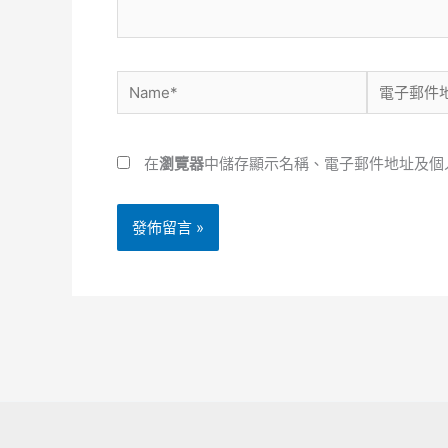
Name*
電
子
郵
在
瀏覽器
中儲存顯示名稱、電子郵件地址及個
件
地
址
*