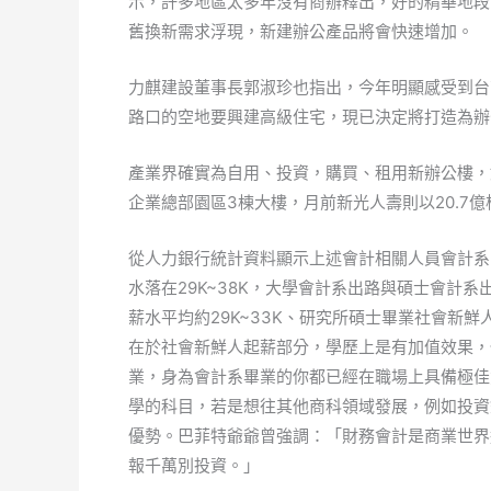
示，許多地區太多年沒有商辦釋出，好的精華地段
舊換新需求浮現，新建辦公產品將會快速增加。
力麒建設董事長郭淑珍也指出，今年明顯感受到台
路口的空地要興建高級住宅，現已決定將打造為辦
產業界確實為自用、投資，購買、租用新辦公樓，
企業總部園區3棟大樓，月前新光人壽則以20.7
從人力銀行統計資料顯示上述會計相關人員會計系出
水落在29K~38K，大學會計系出路與碩士會計
薪水平均約29K~33K、研究所碩士畢業社會新鮮
在於社會新鮮人起薪部分，學歷上是有加值效果，
業，身為會計系畢業的你都已經在職場上具備極佳
學的科目，若是想往其他商科領域發展，例如投資
優勢。巴菲特爺爺曾強調：「財務會計是商業世界
報千萬別投資。」