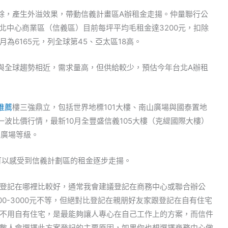
餘，產生外溢效果，帶動信義計畫區A辦租金走揚。仲量聯行公
台北中心商業區（信義區）目前每坪平均毛租金達3200元，扣除
為6165元，列全球第45、亞太區18高。
與全球趨勢相近，需求量高，但供給較少，預估今年台北A辦租
推薦
樓三強鼎立，包括世界地標101大樓、南山廣場與國泰置地
波比價行情，最新10月全豐盛信義105大樓（克緹國際大樓）
山廣場等級。
可以感受到信義計劃區的租金逐步走揚。
登記在哪裡比較好，通常我會建議登記在商務中心或聯合辦公
00-3000元不等，但絕對比登記在親朋好友家跟登記在自有住宅
不用自有住宅，是最能夠讓人專心在自己工作上的方案，而信件
數人會選擇此方案登記的主要原因，如果你也想選擇商務中心做