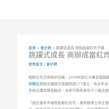
跳
至
主
要
內
容
首頁
會計師
跳躍式成長 商辦成當紅炸子雞
跳躍式成長 商辦成當紅
發佈留言
/
會計師
相較住宅交易蝸步回緩，2018年辦公大樓呈現跳
何開公司
辦及廠辦交易額即達277億元，為去年全
多辦公樓改建為飯店，未來可預見會有不少飯店變
「過去幾年市場焦點都在住宅，建商取得土地主要