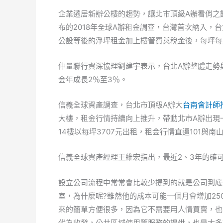
企業遷居新辦公樓的趨勢，讓北市頂級A辦看俏之
布的2018年全球A辦租金調查，台灣首次納入，
公設等後的淨坪租金加上樓管費與稅金後，每坪每月
仲量聯行資深協理劉建宇表示，台北A辦整體走勢
金年成長2％至3％。
信義全球資產調查，台北市頂級A辦大
台南會計師
大樓，租金行情持續向上推升，帶動北市A辦出現一
14樓以每坪3707元出租，租金行情直逼101與南
信義全球資產經理王維宏指出，最近2、3年的確
設立公司流程中常常會比較少提到的就是公司到底
室，為什麼呢?雖然他的成本可能一個月會增加25
來的簡單方便很多，因為它不需要用人情買賣，也
代為收發，公共區域使用等服務的提供，也是大多