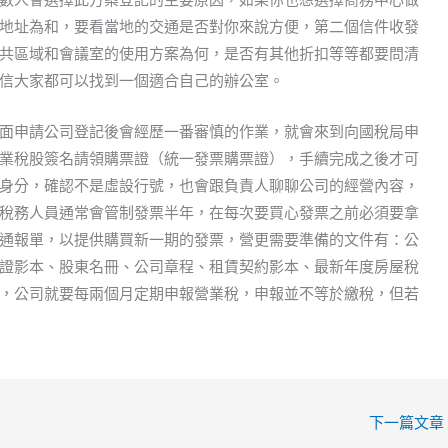
地址為和，要看當地的交通是否對你來說方便，第二個信件收發
共區域和會議室的使用方案為何，是否有其他折扣等等都要問清
信大家都可以找到一個適合自己的辦公室。
面申請公司登記後會經歷一番審慎的作業，就會來到向國稅局申
業稅股簽名請領購票證（統一發票購票證），手續完成之後才可
身分，確認不是虛設行號，也會跟負責人聊聊公司的經營內容，
稅務人員通常會管制發票半年，在每次要買心發票之前必須要拿
通報單，以提供購買新一期的發票，營更需要準備的文件有：公
證影本、股東名冊、公司章程、租賃契約影本、最新年度房屋稅
，公司就要每兩個月定期申報營業稅，申報並不等於繳稅，但若
下一篇文章