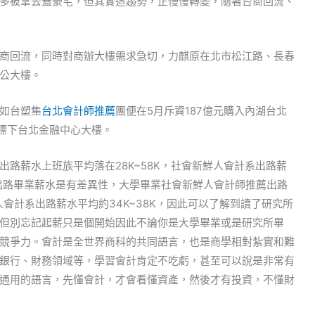
多被拿去蓋豪宅，但其實這趨勢，正慢慢轉變，隨著台商回流、
商回流，同時對商辦大樓需求急切，力麒原在北市松江路、長春
公大樓。
如台塑集
台北會計師推薦
團便在5月斥資187億元購入內湖台北
億標下台北金融中心大樓。
路薪水上班族平均落在28K~58K，社會新鮮人會計系出路薪
系出路畢業薪水是有差異性，大學畢業社會新鮮人會計師推薦出路
人會計系出路薪水平均約34K~38K，因此可以了解到讀了研究所
但別忘記起薪只是個開始因此不論你是大學畢業或是研究所畢
競爭力。會計是全世界商科的共同語言，也是商學相對紮實和難
銀行、財務領域等，學習會計肯定不吃虧，甚至可以說是非常有
通用的語言，先懂會計，才會看懂資產，然後才有投資，不懂財