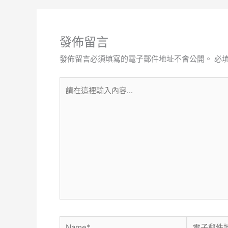
發佈留言
發佈留言必須填寫的電子郵件地址不會公開。
必
請
在
這
裡
輸
入
內
容...
Name*
電