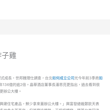
炸子雞
躍式成長，世邦魏理仕調查，台北
如何成立公司
光今年前3季商
如
年136億的逾2倍。晶華酒店董事長潘思亮更指出，過去看到很
更辦公大樓。
興建住宅產品，鮮少拿來蓋辦公大樓。」興富發總裁鄭欽天表