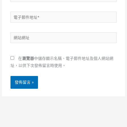
電
子
郵
網
件
站
地
網
址
址
*
在
瀏覽器
中儲存顯示名稱、電子郵件地址及個人網站網
址，以供下次發佈留言時使用。