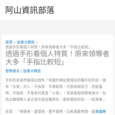
跳
阿山資訊部落
至
主
要
內
容
首頁
加拿大移民
透過手形看個人特質！原來領導者大多「手指比較短」
透過手形看個人特質！原來領導者
大多「手指比較短」
發佈留言
/
加拿大移民
手的形狀竟然看得出個性？有國外網站整理出四種手的形狀，擁
有「水掌」的人，手指長、手掌較短，代表有創造力，但是濫
情；手指短、手掌長代表是「火掌」，容易是個領導者身分，包
括北韓領導人金正恩也是這種掌形，還有哪些形狀，一起來看。
民眾：「領導者、愛冒險，還不錯啊，比較喜歡帶頭、愛
美國移