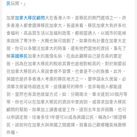
民
玩鬧。」
加拿
加拿大移民顧問
大在香港人中，是移民的熱門選項之一，許
多香港人都會選擇移民加拿大，長遠來看，移民加拿大有許多社
會福利，高品質生活以及福利政策，都相當誘人，以城市的氣候
來說除了寒冷外，大概也無可挑剔了，如果你有計畫在加拿大定
居，你可以多關注加拿大的時事，還有他們當地的資訊，事先了
解
美國移民
加拿大的風情名俗，在由此觀察自己是否真的要定
居，因為在加拿大移民的稅收其實也是相對較高的，對於剛要前
往加拿大移民的人來說會很不習慣，也會是不小的負擔。此外，
英國也是許多香港人考慮的移民地方之一，要申請永久居留，必
須單次居留待超過五年，這樣嚴苛的條件，並非每個人都能達
到，當然也有其他居留方式，如：分開兩次，單次達到30個月等
等，你也可以在加拿大移民的資訊中查詢到，或尋求加拿大移民
顧問的幫助，如果加上讀書或是工作，達到五年並非困難，也可
以申請定居，往後多住1年便可以成為英國公民，稱為5+1簽證移
民。該如何在加拿大與英國之間選擇，就看自己歡哪種氣候跟條
件囉。