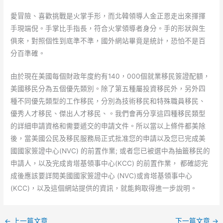
愛冒險、喜歡挑戰是火掌手形，而北韓領導人金正恩走出來揮揮
手現端倪。手掌比手指長，符合火掌領導者身分。手的形狀與生
俱來，對照個性到底準不準，國外網站畢竟是統計，恐怕不是百
分百準確。
由於現在美國每個財政年度約有140，000個就業移民簽證配額，
美國移民分為五個優先類別。除了第五種屬投資移民外，另外四
種不同優先類型的工作移民，分別為技術移民和特殊職員移民、
優秀人才移民、傑出人才移民、。我們會再分享這四種移民類型
的詳細申請資格和需要遞交的申請文件。所以當以上條件都美除
後，當美國公民及移民服務局正式批准您的申請以及您已完成美
國國家簽證中心(NVC) 的前置作業; 或者您已被選中為抽籤移民的
申請人，以及完成肯塔基領事中心(KCC) 的前置作業， 都確認完
成後應該要詳閱美國國家簽證中心 (NVC)或肯塔基領事中心
(KCC)，以及這個網站提供的資訊，就能夠取得進一步說明。
←
上一篇文章
下一篇文章
→