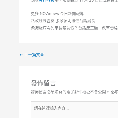
點攻
資料救援
略。服務將於 11 月 28 日正式在台
更多 NOWnews 今日新聞報導
路政經歷豐富 張政源明接任台鐵局長
染諾羅病毒列車長禁請假？台鐵產工籲：改革勿淪
←
上一篇文章
發佈留言
發佈留言必須填寫的電子郵件地址不會公開。
必
請
在