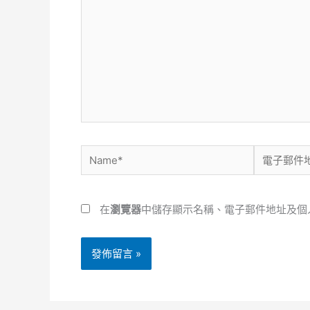
這
裡
輸
入
內
容...
Name*
電
子
郵
在
瀏覽器
中儲存顯示名稱、電子郵件地址及個
件
地
址
*