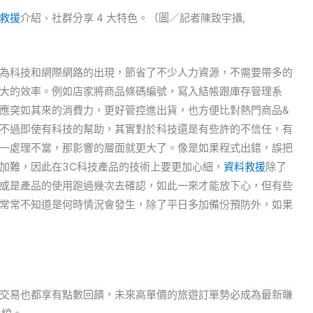
救援
介紹、社群分享 4 大特色。（圖／記者陳致宇攝,
為科技和網際網路的出現，節省了不少人力資源，不需要帶多的
大的效率。例如店家將商品條碼編號，寫入結帳跟庫存管理系
應突如其來的消費力，更好管控進出貨，也方便比對熱門商品&
不過即使有科技的幫助，其實對於科技還是有些許的不信任，有
一處理不當，那影響的層面就更大了。像是如果程式出錯，誤把
加難，因此在3C科技產品的技術上要更加心細，
資料救援
除了
或是產品的使用跑過幾次去確認，如此一來才能放下心，但有些
常常不知道是何時情況會發生，除了平日多加備份預防外，如果
交易也都享有點數回饋，未來高單價的旅遊訂單勢必成為最新賺