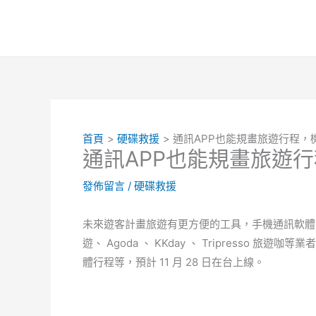
跳
至
主
要
內
容
首頁
硬碟救援
通訊APP也能規畫旅遊行程，
通訊APP也能規畫旅遊
發佈留言
/
硬碟救援
未來遊客計畫旅遊有更方便的工具，手機通訊軟體 LI
遊、 Agoda 、 KKday 、 Tripress
體行程等，預計 11 月 28 日在台上線。