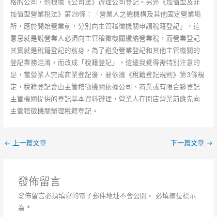
格的公司，則根據《公司法》辦理公司登記。另外《加值型及非
加值型營業稅法》第28條：「營業人之總機構及其他固定營業場
所，應於開始營業前，分別向主管稽徵機關申請稅籍登記」，這
意思就是說營業人必須向主管稽徵機關繳納營業稅，而營業登記
其實就是稅籍登記的前身，為了避免營業登記和其他主管機關的
登記業務混淆，而改成「稅籍登記」。這邊我覺得需特別注意的
是，當營業人完成商業登記後，要依據《稅籍登記規則》第3條規
定，稅籍登記會由主管稽徵機關依據公司、商業或有限合夥登記
主管機關提供的登記基本資料辦理，營業人在開店營業前應先向
主管稽徵機關辦理稅籍登記。
←
上一篇文章
下一篇文章
→
發佈留言
發佈留言必須填寫的電子郵件地址不會公開。
必填欄位標示
為
*