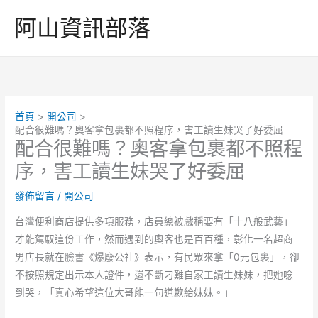
跳
阿山資訊部落
至
主
要
內
容
首頁
開公司
配合很難嗎？奧客拿包裹都不照程序，害工讀生妹哭了好委屈
配合很難嗎？奧客拿包裹都不照程
序，害工讀生妹哭了好委屈
發佈留言
/
開公司
台灣便利商店提供多項服務，店員總被戲稱要有「十八般武藝」
才能駕馭這份工作，然而遇到的奧客也是百百種，彰化一名超商
男店長就在臉書《爆廢公社》表示，有民眾來拿「0元包裹」，卻
不按照規定出示本人證件，還不斷刁難自家工讀生妹妹，把她唸
到哭，「真心希望這位大哥能一句道歉給妹妹。」