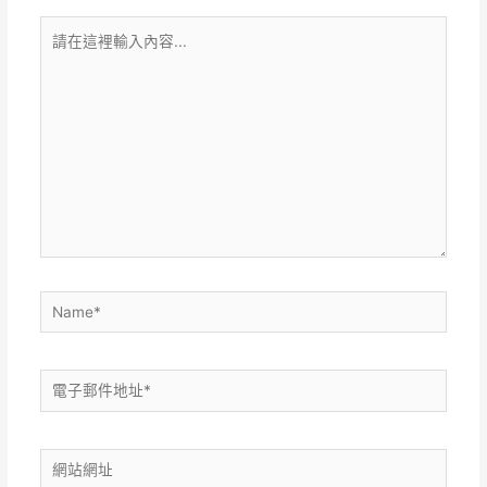
請
在
這
裡
輸
入
內
容...
Name*
電
子
郵
網
件