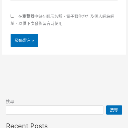
站
地
網
址
址
*
在
瀏覽器
中儲存顯示名稱、電子郵件地址及個人網站網
址，以供下次發佈留言時使用。
搜尋
搜尋
Recent Posts