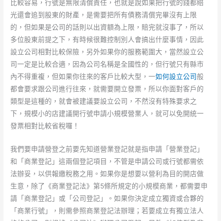
比較容易，行號是無限清償責任，也就是說如果把行號的錢都賠
光還會追到股東的財產，是需要把所有債務清償完畢沒有上限
的，但如果是公司的話則以出資額為上限，賠完就沒事了，所以
多位股東前提之下，有時候很難控制別人會搞出什麼事情，因此
設立公司相對比較保險，另外如果你的服務範圍大，當然設立公
司一定是比較合適，因為公司名稱是全國性的，但行號只有縣市
內不得重複，但如果你往來的客戶比較大型，一
如何設立公司
般
都會要求跟公司進行往來，就需要開立發票，所以你面對客戶的
類型是這種的，就會被建議要設立公司，不然沒有特殊要求之
下，規模小的店建議開行號申請小規模營業人，就可以免開統一
發票相對比較省稅囉！
我們要申請營登之前要先知道營業登記就是指申請「營業登記」
和「商業登記」這兩個登記項目，不管是申請公司或行號都需依
法辦妥，以供報繳稅務之用。如果你是想要以營利為目的開店做
生意，除了《商業登記法》第5條所規定的小規模商業，都需要申
請「商業登記」或「公司登記」。如果你決定成立獨資或合夥的
「商業行號」，則需參照商業登記法辦理；若要成立有獨立法人