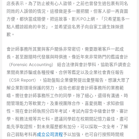
店長表示，為了防止被有心人盜領，之前也曾發生過包裹有同名
同姓的人誤領的情況，這樣做是多一層把關，但客人卻一再貪圖
方便，都快當成隨便，把這故事、影片PO上網，「只希望能多一
點人體諒超商的辛苦」，並希望這名男子向自家工讀生妹妹道
歉。
會計師事務所其實與客戶關係非常密切，需要跟著客戶一起成
長，甚至跟隨時代發展與時俱進。像近年來非常熱門的鑑識會計
（Forensic Accounting） 結合法律與會計學科，協助客戶調查企
業間商業詐騙或各種授權、合併等鑑定以及企業社會責任報告
（CSR Report），協助盤點企業優勢提出彙整報告，想讓大眾了
解企業對環境保護的努力，這些也都是會計師事務所的業務範
疇。嚮往會計師事務所工作的同學，除了細心，還得有溝通、時
間管理能力等軟實力，及重視團隊合作、喜愛挑戰、求知欲個
性。現在會計師執照分四年考試，考試內容含中級會計學、審計
學、稅務法規等共七科。建議同學趁在校期間記憶力最佳，盡可
能先爭取證照，對未來履歷都有加分，可以採取一次全考，了解
自己弱點考科再
成立公司流程
予以加強，也可自行按照時間規