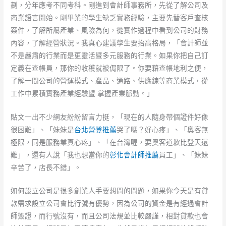
劃，分年應考不同考科。剛進到會計師事務所，先從了解公司及
商業語言開始。剛畢業的學生缺乏實務經驗，主要先替客戶查核
案件，了解所屬產業、風險為何，從實作過程中看到公司的財務
內容，了解經營狀況。我真心建議學生要抬高格局，「會計師並
不是嚴肅的行業而是更靈活暨多元服務的行業。如果你把自己訂
定義在查帳員，那你的收穫就被侷限了。你要藉查帳地利之便，
了解一間公司的營運模式、產品、通路、供應鍊等商業模式，從
工作中累積實務產業經驗暨 掌握產業脈動。」
貼文一出不少網友紛紛留言力挺，「現在的人隨身帶個證件好像
很困難」、「妹妹是
台北營登推薦
哭了嗎？好心疼」、「奧客無
極限，同是服務業真心疼」、「在台灣喔，要奧客道歉比登天還
難」，還有人說「我也想當你的
彰化會計師推薦
員工」、「妹妹
辛苦了，店長不錯」。
如何設立公司是很多創業人手要想問的問題，如果你今天是有貸
款需求設立公司會比行號有優勢，因為公司的資金是有經過會計
師簽證，而行號沒有，而且公司法規並比較嚴謹，相對貸款也會