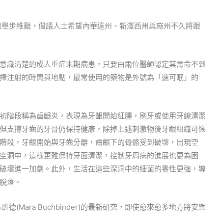
然舉步維艱，倡議人士希望內華達州、新澤西州與麻州不久將跟
意識清楚的成人重症末期病患，只要由兩位醫師認定其壽命不到
擇注射的時間與地點，最常使用的藥物是外號為「速可眠」的
初階段稱為齒齦炎，表現為牙齦開始紅腫，刷牙或使用牙線清潔
但支撐牙齒的牙骨仍保持健康，除掉上述刺激物後牙齦組織可恢
階段，牙齦開始與牙齒分離，齒齦下的骨骼受到破壞，出現空
空洞中，這樣更難保持牙面清潔，控制牙周病的進展也更為困
破壞進一加劇。此外，生活在這些深洞中的細菌的毒性更強，導
脫落。
Mara Buchbinder)的最新研究，即使愈來愈多地方將安樂