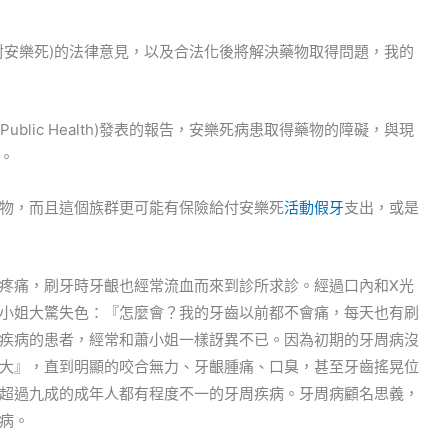
對安樂死)的法律意見，以及合法化後將解決藥物取得問題，我的
of Public Health)發表的報告，安樂死病患取得藥物的障礙，與現
。
物，而且這個族群更可能有保險給付安樂死
活動假牙
支出，或是
疼痛，刷牙時牙齦也經常流血而來到診所求診。經過口內和X光
小姐大驚失色：『怎麼會？我的牙齒以前都不會痛，每天也有刷
疾病的患者，經常和蕭小姐一樣訝異不已。因為初期的牙周病沒
大』，直到明顯的咬合無力、牙齦腫痛、口臭，甚至牙齒搖晃位
超過九成的成年人都有程度不一的牙周疾病。牙周病顧名思義，
病。