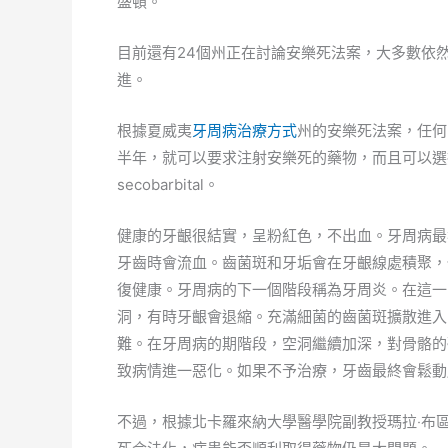
盛頓。
目前還有24個州正在討論安樂死法案，大多數依
進。
根據夏威夷
牙周病治療方式
州的安樂死法案，任何
半年，就可以要求注射安樂死的藥物，而且可以選
secobarbital。
健康的牙齦很結實，呈粉紅色，不出血。牙周病最
牙齒時會流血。齒菌斑和牙垢會在牙齦線處積聚，
復健康。牙周病的下一個階段稱為牙周炎。在這一
洞，有時牙齦會退縮。充滿細菌的齒菌斑擴散進入
難。在牙周病的期階段，空洞繼續加深，對骨骼的
致病情進一惡化。如果不予治療，牙齒最終會鬆動
不過，根據北卡羅來納大學醫學院副教授瑪拉‧布區班德(