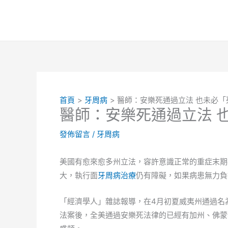
跳
至
主
要
內
容
首頁
牙周病
醫師：安樂死通過立法 也未必「
醫師：安樂死通過立法 
發佈留言
/
牙周病
美國有愈來愈多州立法，容許意識正常的重症末期
大，執行面
牙周病治療
仍有障礙，如果病患無力負
「經濟學人」雜誌報導，在4月初夏威夷州通過名為「我們的
法案後，全美通過安樂死法律的已經有加州、佛蒙