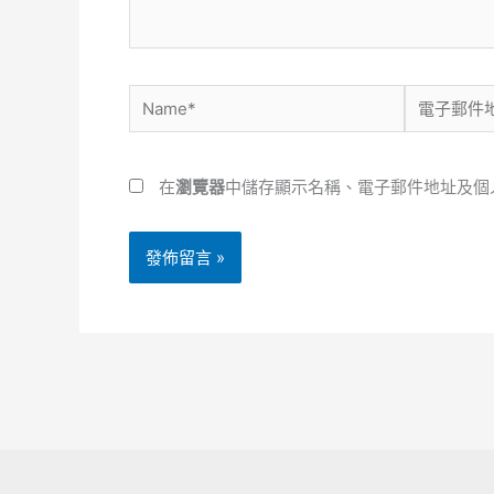
容...
Name*
電
子
郵
在
瀏覽器
中儲存顯示名稱、電子郵件地址及個
件
地
址
*