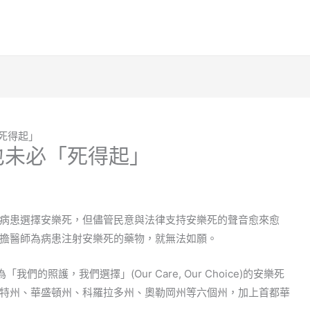
死得起」
也未必「死得起」
病患選擇安樂死，但儘管民意與法律支持安樂死的聲音愈來愈
擔醫師為病患注射安樂死的藥物，就無法如願。
照護，我們選擇」(Our Care, Our Choice)的安樂死
特州、華盛頓州、科羅拉多州、奧勒岡州等六個州，加上首都華