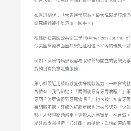
死合法化，病患能否順利取得藥物仍是大問題。
布區班德說：「大家通常認為，最大障礙是該州(
研究結論卻不是這麼一回事。」
根據她在美國公共衛生學刊(American Journal 
今美國醫療界面臨病患社經地位不平等的現象一致
例如，高所得病患較容易取得醫師開立的安樂死藥
能夠自費負擔這些服務。
蕭小姐最近用餐時感覺後牙酸軟無力，一咬食物就
片檢查，我告知她：『兩側後牙有牙周病喔！』蕭
牙啊？怎麼會得到牙周病呢？』初次被告知有牙周
有明顯不適，牙齦的紅腫症狀也常被誤認為『火氣
移，才發現問題嚴重。更驚人的事實是：在台灣，
是牙齒周圍構造，如牙齦、齒槽骨、齒槽韌帶的疾