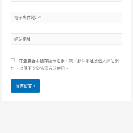
電
子
郵
網
件
站
地
網
址
址
*
在
瀏覽器
中儲存顯示名稱、電子郵件地址及個人網站網
址，以供下次發佈留言時使用。