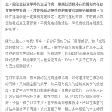
生，除注意孩童平時的生活作息，更應該透過外在防護和內在飲
食調整雙管齊下，才能降低環境造成的影響和調整過敏體質。
陳
映庄建議學童一定要有充足睡眠、定期的運動習慣，平時可攝取
優酪乳或益生菌膠囊，平衡免疫細胞活性，降低過敏對身體產生
的影響。
陳映庄指出，每到9月中，求診原因約分成「反覆感冒」和「感冒
讓過敏惡化」兩大類。事實上，開學過敏與暑假生活作息不正常
造成的體質失調息息相關。根據調查，近5成5的學童暑假經常晚
睡或熬夜；超過半數的人也愛吃零食、炸物，且多待在室內，沒
有固定運動習慣。
在訂製家具時，最重要的就是溝通跟協調，如何選擇配色跟功能
的同時，又兼顧空間的美學，如果沒有長久的經驗或美學的敏感
度，要從中憑空想像訂製後的畫面，其實是很難的，有很多人在
訂製家具選完配色之後，擺在空間上，發現訂製的家具跟牆壁、
床、沙發、櫃子非常不搭，甚至難看到想要拆掉，所以在事前的
評估與設計師多溝通，彼此互相了解，藉由多年經驗的木工師傅