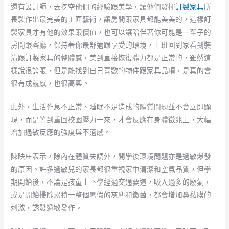
還有設計師，去挖空他們的經驗跟美學，讓他們發揮
訂製家具
所
長製作出最完美的工匠藝術，讓房間跟家具都能美美的，這樣訂
製家具才有他的效果跟價值，也可以讓陪伴著你可能是一輩子的
房間跟客廳，保持著你最舒適跟享受的環境，上班回到家看到裝
潢跟訂製家具的整體感，美到直接恢復體力都是正常的，雖然這
樣說很誇張，但是能找到自己喜歡的物件跟家具品項，是真的會
很有成就感，也很高興。
此外，生活作息不正常、睡眠不足造成的體質問題並不會立即顯
現，而是等到重回校園壓力一來，才會反應在身體徵兆上，大幅
增加過敏反應的強度與不適感。
陳映庄表示，除內在體質失調外，開學後環境問題亦是過敏爆發
的原因。許多過敏兒的家長都很重視家中清潔和空氣品質，但學
期開始後，不論是孩童上下學經過交通要道，吸入過多的廢氣，
或是開始掃除累積一整個暑假的灰塵和黴菌，都會增加鼻黏膜的
刺激，誘發過敏發作。