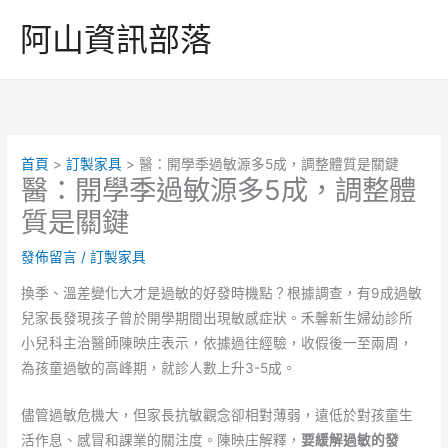
跳
阿山資訊部落
至
主
要
內
容
首頁
訂製家具
醫：開學季過敏源多5成，調整體質是關鍵
醫：開學季過敏源多5成，調整體
質是關鍵
發佈留言
/
訂製家具
換季、溫差變化大才是過敏的好發時機點？根據調查，有9成過敏
兒家長發現孩子曾於開學期間出現敏感症狀。禾馨新生婦幼診所
小兒科主治醫師陳映庄表示，依據過往經驗，收假後一至兩周，
為孩童過敏的高峰期，就診人數上升3-5成。
儘管過敏危機大，但家長抗敏觀念卻相對薄弱，遠低於對孩童生
活作息、感冒和課業的關注度。陳映庄解釋，
要緩解過敏的發