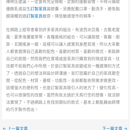
陳映庄建議，一定要有充足睡眠、定期的運動習慣，平時可攝取
優酪乳或益生
訂製家具
菌膠囊，另應配戴口罩、勤洗手，避免黏
膜接觸到過
訂製家具
敏原，降低敏感發作的頻率。
在網路上經常會看到許多家具的組合，有波西米亞風、古舊老屋
風、夏季海灘風等等，各種風格的組合，可以讓房間、客廳、廚
房、玄關搖身一變，這樣可以讓人感覺到身歷其境，所以大多數
人都會選擇自己喜歡的配色，喜歡的材質，喜歡的樣式，來裝飾
自己的房間。然而我們在賣場或是家具行購買到的現成家具，往
往都不如我們心中所想，於是訂製家具就變成另一種選擇的方式
了，透過自己的想法與設計師溝通，並打造屬於自己的家具跟空
間，從配色、材質、邊框、功能性，全部都能依照需求做更改，
這樣強大的便利性，也是訂製家具吸引人的地方了！變化性高，
也可以很彈性的改變，當然有些太過於天馬行空的想像，就沒辦
法實現了，不過網路上有找到類似的款式，基本上都能藉由師傅
的巧手製作而出。
←
上一篇文章
下一篇文章
→