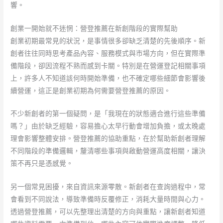
響。
創業一開始就不迷惘：營登推薦在新創階段的實際幫助
創業初期最常見的狀況，是事情很多卻缺乏清楚的先後順序。新
創者往往同時思考產品內容、服務模式與市場方向，但在實際準
備階段，卻因流程不熟而感到卡關。特別是在營運登記相關事項
上，許多人不知道該何時開始準備，也不確定哪些細節會影響後
續營運，這正是創業初期為何需要營登推薦的原因。
不少新創者的第一個疑問，是「我現在的狀態適合進行這些準備
嗎？」由於缺乏經驗，容易擔心太早行動會增加負擔，或太晚處
理會影響整體安排。營登推薦的協助重點，在於幫助新創者理解
不同階段的準備邏輯，釐清哪些事項與啟動營運高度相關，讓決
策不再只是憑感覺。
另一個常見困擾，來自資訊來源零散。新創者在查詢過程中，常
會看到不同說法，導致準備時反覆修正，消耗大量時間與心力。
透過營登推薦，可以先整理出清楚的方向與重點，讓新創者知道