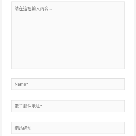
請
在
這
裡
輸
入
內
容...
Name*
電
子
郵
網
件
站
地