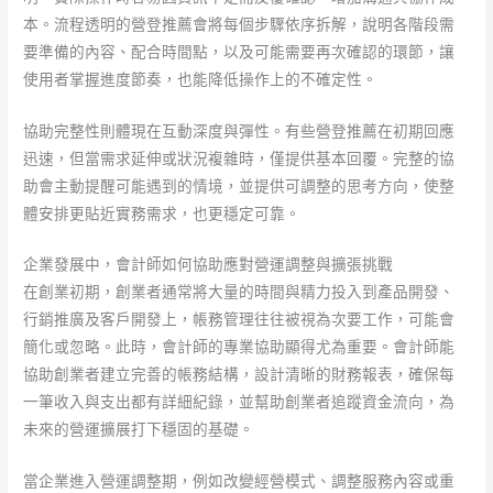
本。流程透明的營登推薦會將每個步驟依序拆解，說明各階段需
要準備的內容、配合時間點，以及可能需要再次確認的環節，讓
使用者掌握進度節奏，也能降低操作上的不確定性。
協助完整性則體現在互動深度與彈性。有些營登推薦在初期回應
迅速，但當需求延伸或狀況複雜時，僅提供基本回覆。完整的協
助會主動提醒可能遇到的情境，並提供可調整的思考方向，使整
體安排更貼近實務需求，也更穩定可靠。
企業發展中，會計師如何協助應對營運調整與擴張挑戰
在創業初期，創業者通常將大量的時間與精力投入到產品開發、
行銷推廣及客戶開發上，帳務管理往往被視為次要工作，可能會
簡化或忽略。此時，會計師的專業協助顯得尤為重要。會計師能
協助創業者建立完善的帳務結構，設計清晰的財務報表，確保每
一筆收入與支出都有詳細紀錄，並幫助創業者追蹤資金流向，為
未來的營運擴展打下穩固的基礎。
當企業進入營運調整期，例如改變經營模式、調整服務內容或重