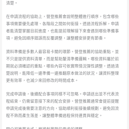
清楚。
在申請流程的協助上，營登推薦會說明整體進行順序，包含哪些
事項需要優先處理、各階段之間如何銜接。透過流程拆解，申請
者能清楚掌握目前進度，也能提前理解接下來會遇到哪些準備事
項，避免因順序錯誤而反覆調整，讓整體安排更有節奏。
資料準備是多數人最容易卡關的環節。營登推薦的協助重點，並
不只是提供資料清單，而是幫助釐清準備邏輯。哪些資料屬於前
期就必須確認的重點，哪些內容可依實際情況彈性調整，透過清
楚說明，能降低一邊準備一邊推翻原本做法的狀況，讓資料整理
更有效率，也減少來回修改的時間成本。
完成申請後，後續配合事項同樣不可忽略。申請送出並不代表流
程結束，仍需留意接下來的配合安排。營登推薦通常會提前提醒
申請完成後需要注意的方向，協助順利銜接後續規劃，避免因流
程不熟而產生落差，讓整體準備過程保持連貫與穩定。
開公司推薦方式：根據創業階段需求的調整