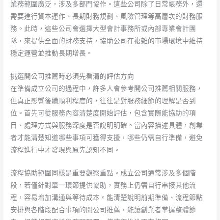
業務範圍廣泛，涉及多部門協作。這些公司除了日常帳務外，還
需要進行資本運作、長期財務規劃、風險管理等高層次的財務服
務。此時，這些公司會選擇大型會計事務所或內部專業會計團
隊，來提供全面的財務支持，協助公司在複雜的市場環境中維持
穩定運營並推動長期增長。
挑選開公司推薦時必須先看清的評估方向
在準備成立公司的過程中，許多人會參考開公司推薦相關服務，
但真正影響後續順利程度的，往往是對服務細節的理解是否到
位。首先可從服務內容清楚度開始評估，包含實際能協助的項
目、處理方式與服務深度是否說明明確。當內容描述具體，創業
者才能清楚知道哪些事項可獲得支援，哪些仍需自行準備，避免
流程進行中才發現與原先認知不同。
流程協助範圍同樣是重要觀察重點。成立公司通常涉及多個階
段，若僅針對單一環節提供協助，實務上仍需自行串接其他流
程，容易增加溝通與等待成本。能清楚說明前期準備、流程節點
安排與各階段配合事項的開公司推薦，能讓創業者掌握整體節