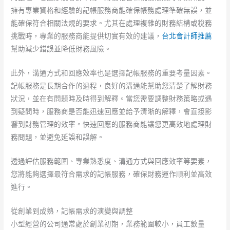
擁有專業資格和經驗的記帳服務商能確保帳務處理準確無誤，並
能確保符合相關法規的要求。尤其在處理複雜的財務結構或稅務
挑戰時，專業的服務商能提供切實有效的建議，
台北會計師推薦
幫助減少錯誤並降低財務風險。
此外，溝通方式和回應效率也是選擇記帳服務的重要考量因素。
記帳服務是長期合作的過程，良好的溝通能幫助您清楚了解財務
狀況，並在有問題時及時得到解釋。當您需要調整財務策略或遇
到疑問時，服務商是否能迅速回應並給予清晰的解釋，會直接影
響到財務管理的效率。快速回應的服務商能讓您更高效地處理財
務問題，並避免延誤和誤解。
透過評估服務範圍、專業熟悉度、溝通方式與回應效率等要素，
您將能夠選擇最符合需求的記帳服務，確保財務運作順利並高效
進行。
從創業到成熟，記帳需求的演變與調整
小型經營的公司通常處於創業初期，業務範圍較小，員工數量