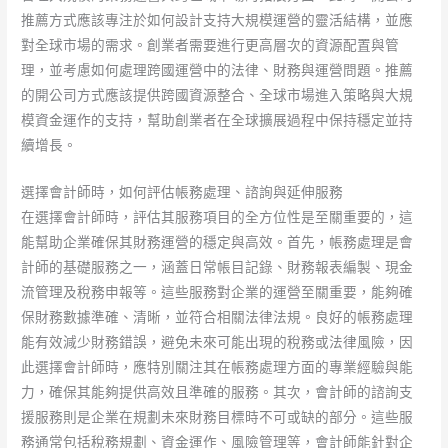
推薦方式應該專注於如何設計支持大規模運營的靈活結構，並應
對全球市場的需求。創業者需要進行更高層次的資源配置與管
理，並考慮如何處理跨國運營中的法律、財務與運營問題。推薦
的開公司方式應該提供跨國資源整合、全球市場進入策略與大規
模資金運作的支持，幫助創業者在全球擴展過程中保持穩定並持
續增長。
選擇會計師時，如何評估帳務處理、諮詢與延伸服務
在選擇會計師時，評估其服務項目的全方位性是至關重要的，這
能幫助企業確保其財務運營的穩定與高效。首先，帳務處理是會
計師的基礎服務之一，涵蓋日常帳目記錄、財務報表編製、現金
流管理及稅務申報等。這些服務對企業的運營至關重要，能夠確
保財務數據準確、清晰，並符合相關法律法規。良好的帳務處理
能有效減少財務錯誤，避免未來可能出現的稅務或法律風險，因
此選擇會計師時，應特別關注其在帳務處理方面的專業經驗與能
力，確保其能夠提供高效且準確的服務。其次，會計師的諮詢支
援服務則是企業在規劃未來財務目標時不可或缺的部分。這些服
務通常包括稅務規劃、資金運作、風險管理等，會計師能針對企