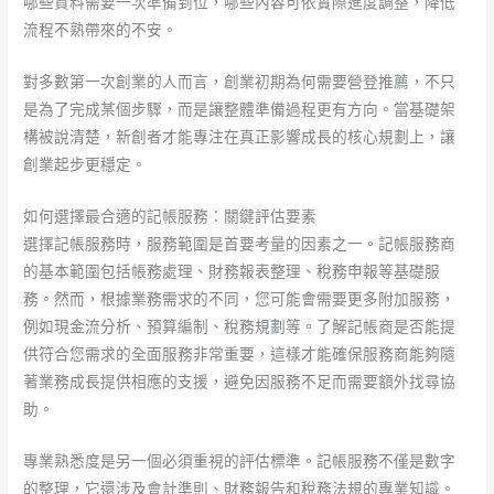
哪些資料需要一次準備到位，哪些內容可依實際進度調整，降低
流程不熟帶來的不安。
對多數第一次創業的人而言，創業初期為何需要營登推薦，不只
是為了完成某個步驟，而是讓整體準備過程更有方向。當基礎架
構被說清楚，新創者才能專注在真正影響成長的核心規劃上，讓
創業起步更穩定。
如何選擇最合適的記帳服務：關鍵評估要素
選擇記帳服務時，服務範圍是首要考量的因素之一。記帳服務商
的基本範圍包括帳務處理、財務報表整理、稅務申報等基礎服
務。然而，根據業務需求的不同，您可能會需要更多附加服務，
例如現金流分析、預算編制、稅務規劃等。了解記帳商是否能提
供符合您需求的全面服務非常重要，這樣才能確保服務商能夠隨
著業務成長提供相應的支援，避免因服務不足而需要額外找尋協
助。
專業熟悉度是另一個必須重視的評估標準。記帳服務不僅是數字
的整理，它還涉及會計準則、財務報告和稅務法規的專業知識。