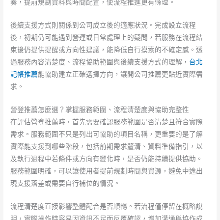
奏，提前規劃資料與時間配置，使流程推進更有條理。
後續支援方式則關係到公司成立後的適應狀況。完成設立流程
後，初期仍可能遇到營運或日常處理上的疑問，若服務在流程結
束後仍提供提醒或方向性建議，能降低自行摸索的不確定感。透
過服務內容清楚度、流程協助範圍與後續支援方式的理解，
台北
記帳推薦
能協助建立正確選擇方向，讓開公司推薦更貼近實際需
求。
營登推薦怎麼選？掌握服務範圍、流程清楚度與協助完整性
在評估營登推薦時，首先需要確認服務範圍是否清楚且符合實際
需求。服務範圍不只是列出可協助的項目名稱，更重要的是了解
實際能支援到哪些階段，包括前期需求釐清、資料準備指引，以
及執行過程中若條件或方向有變化時，是否仍能持續提供協助。
服務範圍明確，可以讓使用者提前規劃時間與資源，避免中途出
現支援落差或需要自行補位的情況。
流程清楚度直接影響整體配合是否順暢。若流程僅停留在概略說
明，實際操作時容易因資訊不足而反覆確認，增加溝通與協作成