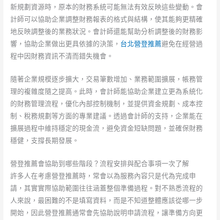
新規劃資源時，原本的財務系統可能無法有效反映這些變動。會
計師可以協助企業調整財務報表的格式與結構，使其能夠更精確
地反映調整後的業務狀況。會計師還能幫助分析調整後的財務影
響，協助企業做出更具依據的決策，
台北營登推薦
避免在經營過
程中因財務資訊不清而錯失機會。
隨著企業規模逐步擴大，交易筆數增加、業務範圍擴展，帳務管
理的複雜度隨之提高。此時，會計師能協助企業建立更為系統化
的財務管理流程，優化內部控制機制，並提供資金規劃、成本控
制、稅務規劃等方面的專業建議。透過會計師的支持，企業能在
擴展過程中維持穩定的現金流，避免資金短缺問題，並確保財務
穩健，支撐長期發展。
營登推薦會協助到哪些階段？流程安排與配合事項一次了解
許多人在考慮營登推薦時，常會以為服務內容只是代為完成申
請，其實實際協助範圍往往涵蓋整個準備過程。對不熟悉流程的
人來說，最困難的不是填寫資料，而是不知道整體應該從哪一步
開始，因此營登推薦通常會先協助說明申請流程，讓準備方向更