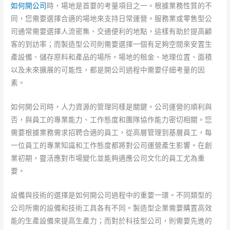
如何開公司
時，場地是首要的考量項目之一。根據業務性質的不
同，您需要選擇合適的場地來支持日常運營。服務業或零售型公
司通常需要選擇人流密集、交通便利的地點，這樣有助於提高顧
客的到訪率；而製造型公司則需要選擇一個有足夠空間來安置生
產設備、儲存原料和產品的場所。場地的租金、地理位置、面積
以及未來擴展的可能性，都是開公司過程中需要仔細考量的因
素。
如何開公司時，人力資源的管理同樣是關鍵。公司運營的順利與
否，與員工的專業能力、工作態度和團隊協作能力密切相關。您
需要根據業務需求招聘合適的員工，從高層管理到基層員工，每
一位員工的專業知識和工作態度都將對公司運營產生影響。在創
業初期，靈活應對市場變化並能夠適應公司文化的員工尤為重
要。
設備與技術的選擇是如何開公司過程中的重要一環。不同類型的
公司所需的設備和技術工具各有不同。製造型企業需要購置高效
能的生產設備來提高生產力；而對於科技型公司，則需要先進的