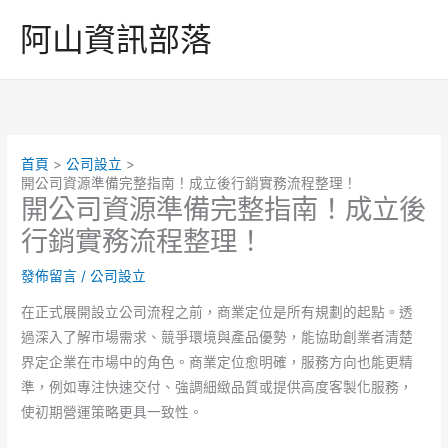
跳
阿山資訊部落
至
主
要
內
容
首頁
公司設立
開公司資源準備完整指南！成立後行銷實務流程整理！
開公司資源準備完整指南！成立後
行銷實務流程整理！
發佈留言
/
公司設立
在正式展開設立公司流程之前，商業定位是所有規劃的起點。透
過深入了解市場需求、競爭環境與產品優勢，能協助創業者清楚
界定企業在市場中的角色。商業定位愈明確，服務方向也能更精
準，例如專注快速交付、強調細緻品質或提供高度客製化服務，
使初期營運策略更具一致性。