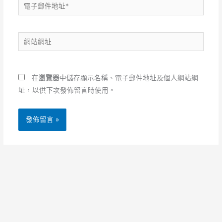
電
子
郵
網
件
站
地
網
址
址
*
在
瀏覽器
中儲存顯示名稱、電子郵件地址及個人網站網
址，以供下次發佈留言時使用。