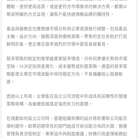
體驗、提供更高品質，或是更符合市場需求的解決方案，都需以
簡潔明確的方式呈現，讓客戶能快速理解品牌的獨特性。
產品與服務定位應根據市場分析與企業資源進行調整，包括產品
主軸、設計方向、服務深度與價格策略。聚焦的定位有助於打造
鮮明形象，使企業在競爭激烈的市場中更容易被看見。
競爭策略的制定則需掌握產業競爭環境，分析同業優劣勢與市場
空缺，以決定採用差異化、成本優勢或利基策略。適當的競爭策
略能使企業在市場波動中保持穩定方向，不易偏離核心發展軌
道。
透過以上布局，企業能在設立公司流程中形成具有前瞻性的營運
策略架構，為後續發展奠定強而有力的基礎。
在規劃如何設立公司時，基礎組織架構的設計將影響新公司能否
順利運作。創業初期常見的部門組成可依功能分為四大類：營運
管理負責流程制定、專案協作與制度維護；財務行政處理帳務紀