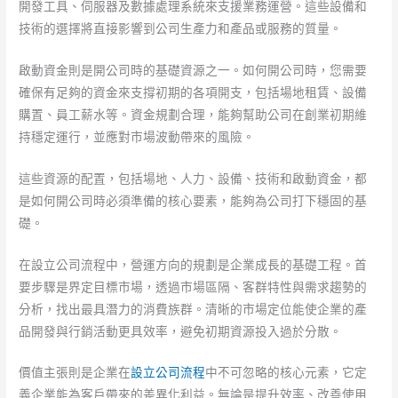
開發工具、伺服器及數據處理系統來支援業務運營。這些設備和
技術的選擇將直接影響到公司生產力和產品或服務的質量。
啟動資金則是開公司時的基礎資源之一。如何開公司時，您需要
確保有足夠的資金來支撐初期的各項開支，包括場地租賃、設備
購置、員工薪水等。資金規劃合理，能夠幫助公司在創業初期維
持穩定運行，並應對市場波動帶來的風險。
這些資源的配置，包括場地、人力、設備、技術和啟動資金，都
是如何開公司時必須準備的核心要素，能夠為公司打下穩固的基
礎。
在設立公司流程中，營運方向的規劃是企業成長的基礎工程。首
要步驟是界定目標市場，透過市場區隔、客群特性與需求趨勢的
分析，找出最具潛力的消費族群。清晰的市場定位能使企業的產
品開發與行銷活動更具效率，避免初期資源投入過於分散。
價值主張則是企業在
設立公司流程
中不可忽略的核心元素，它定
義企業能為客戶帶來的差異化利益。無論是提升效率、改善使用