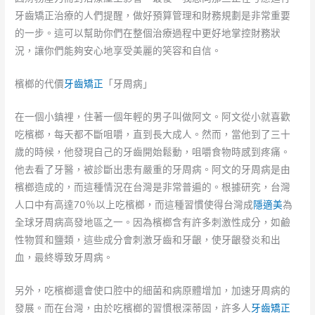
牙齒矯正治療的人們提醒，做好預算管理和財務規劃是非常重要
的一步。這可以幫助你們在整個治療過程中更好地掌控財務狀
況，讓你們能夠安心地享受美麗的笑容和自信。
檳榔的代價
牙齒矯正
「牙周病」
在一個小鎮裡，住著一個年輕的男子叫做阿文。阿文從小就喜歡
吃檳榔，每天都不斷咀嚼，直到長大成人。然而，當他到了三十
歲的時候，他發現自己的牙齒開始鬆動，咀嚼食物時感到疼痛。
他去看了牙醫，被診斷出患有嚴重的牙周病。阿文的牙周病是由
檳榔造成的，而這種情況在台灣是非常普遍的。根據研究，台灣
人口中有高達70％以上吃檳榔，而這種習慣使得台灣成
隱適美
為
全球牙周病高發地區之一。因為檳榔含有許多刺激性成分，如鹼
性物質和鹽類，這些成分會刺激牙齒和牙齦，使牙齦發炎和出
血，最終導致牙周病。
另外，吃檳榔還會使口腔中的細菌和病原體增加，加速牙周病的
發展。而在台灣，由於吃檳榔的習慣根深蒂固，許多人
牙齒矯正