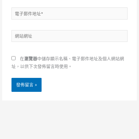
電
子
郵
網
件
站
地
網
址
址
*
在
瀏覽器
中儲存顯示名稱、電子郵件地址及個人網站網
址，以供下次發佈留言時使用。