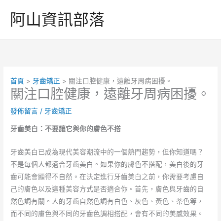
跳
阿山資訊部落
至
主
要
內
容
首頁
牙齒矯正
關注口腔健康，遠離牙周病困擾。
關注口腔健康，遠離牙周病困擾。
發佈留言
/
牙齒矯正
牙齒美白：不要讓它與你的膚色不搭
牙齒美白已成為現代美容潮流中的一個熱門趨勢，但你知道嗎？
不是每個人都適合牙齒美白。如果你的膚色不搭配，美白後的牙
齒可能會顯得不自然。在決定進行牙齒美白之前，你需要考慮自
己的膚色以及這種美容方式是否適合你。首先，膚色與牙齒的自
然色調有關。人的牙齒自然色調有白色、灰色、黃色、茶色等，
而不同的膚色與不同的牙齒色調相搭配，會有不同的美感效果。