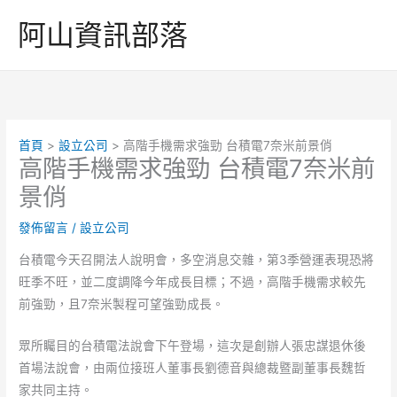
跳
阿山資訊部落
至
主
要
內
容
首頁
設立公司
高階手機需求強勁 台積電7奈米前景俏
高階手機需求強勁 台積電7奈米前
景俏
發佈留言
/
設立公司
台積電今天召開法人說明會，多空消息交雜，第3季營運表現恐將
旺季不旺，並二度調降今年成長目標；不過，高階手機需求較先
前強勁，且7奈米製程可望強勁成長。
眾所矚目的台積電法說會下午登場，這次是創辦人張忠謀退休後
首場法說會，由兩位接班人董事長劉德音與總裁暨副董事長魏哲
家共同主持。