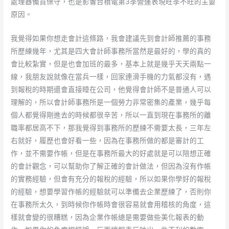
處理器備貨保守，也是影響台積電第3季營運表現旺季不旺的主要
原因。
我覺得如果你想走會計這條路，我會建議先到會計師推薦的事務
所歷練幾年，尤其是四大會計師事務所當然是最好的，學的真的
會比較紮實，但是也會加班的最多，基本上就是幾乎天天兩點一
線，我朋友說就像在當兵一樣，回家連滑手機的力氣都沒有，遇
到報稅的時期還會直接睡在公司，他覺得會計師不是普通人可以
理解的，所以會計師事務所是一個勞力非常密集的產業，幾乎每
個人都覺得剛進去的時候都很辛苦，所以一直到現在事務所的離
職率都居高不下，那我覺得到事務所的歷練不需要太長，三年左
右就好，履歷也會好看一些，因為在事務所做的都是審計的工
作，並不需要作帳，但是在事務所最大的好處就是可以陪想正確
的會計觀念，可以幫助你了解正確的會計做法，但因為沒有作帳
的實務經驗，但會有充分的報稅的經驗，所以如果你學好的報稅
的經驗，想要學習作帳的經驗就可以準備去企業歷練了，否則你
在事務所太久，到時候你作帳時會很容易就會用稽核的角度，這
樣就會變的很糟糕，因為企業作帳總是需要做些美化報表的動