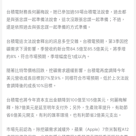
台積電財務長何麗梅說，她已參加過59場台積電法說會，過去都
是與張忠謀一起準備法說會，這次沒跟張忠謀一起準備；不過，
還是依照過去與張忠謀一起準備的方式準備。
台積電這次法說會釋出的訊息多空交雜。台積電預期，第3季因挖
礦需求下滑影響，季營收約新台幣84.5億至85.5億美元，將季增
約8%，符合市場預期，季增幅度在1成以內。
隨著比特幣價格回跌，挖礦需求趨緩影響，台積電再度調降今年
美元營收成長目標到7%至9%，同樣符合市場預期，低於上次法說
會調降後的成長10%目標。
台積電也將今年資本支出金額降到100億至105億美元，何麗梅解
釋，除7億美元是延至明年支付外；另外，生產效率提升，有助節
省6億美元開支，有利的匯率環境，也有利節省2億美元支出。
市場先前認為，除挖礦需求減緩外，蘋果（Apple）7奈米製程A12