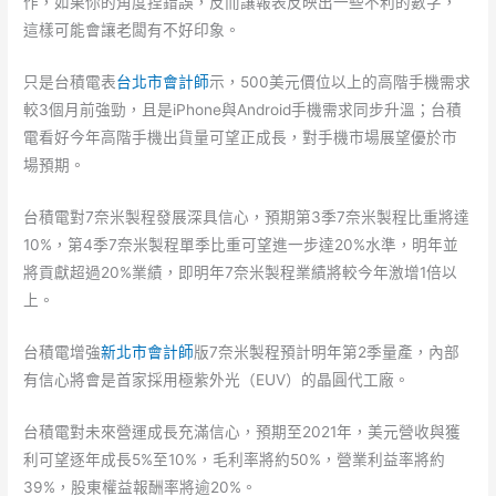
作，如果你的角度捏錯誤，反而讓報表反映出一些不利的數字，
這樣可能會讓老闆有不好印象。
只是台積電表
台北市會計師
示，500美元價位以上的高階手機需求
較3個月前強勁，且是iPhone與Android手機需求同步升溫；台積
電看好今年高階手機出貨量可望正成長，對手機市場展望優於市
場預期。
台積電對7奈米製程發展深具信心，預期第3季7奈米製程比重將達
10%，第4季7奈米製程單季比重可望進一步達20%水準，明年並
將貢獻超過20%業績，即明年7奈米製程業績將較今年激增1倍以
上。
台積電增強
新北市會計師
版7奈米製程預計明年第2季量產，內部
有信心將會是首家採用極紫外光（EUV）的晶圓代工廠。
台積電對未來營運成長充滿信心，預期至2021年，美元營收與獲
利可望逐年成長5%至10%，毛利率將約50%，營業利益率將約
39%，股東權益報酬率將逾20%。