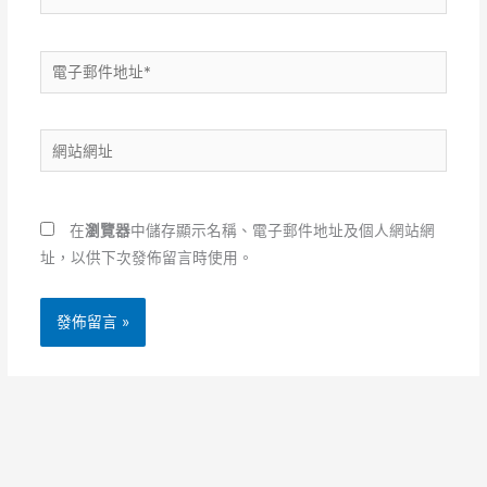
電
子
郵
網
件
站
地
網
址
址
*
在
瀏覽器
中儲存顯示名稱、電子郵件地址及個人網站網
址，以供下次發佈留言時使用。