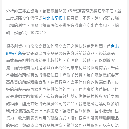
分析師王兆立認為，台積電雖然第3季營運表現恐將旺季不旺，並
二度調降今年營運成
台北市記帳士
長目標；不過，這些都是市場
已知的利空，預期台積電股價不排除有機會利空出盡表現。（編
輯：蘇志宗）1070719
很多創業小白常常會問如何設立公司之後快速創造利潤，首
台北
記帳推薦
先要確認公司商品是否有先分成前端商品、後端商品，
前端商品相對價格就是比較低的，利潤也比較低，可以創造客
流，而後端商品則是可以真正為公司帶來利潤的關鍵商品，千萬
不要因為前端商品的價格便宜而降低了品質，反而就是應該要有
高品質的前端精緻商品，這樣客戶才會更信任你的後端商品，良
好的前段昌品再給客戶提供價值的同時，這也會給客戶提供了這
就是我想要的飢餓感，這就會有效的幫助你快速拉近與客戶之間
的距離，能更有效的去推廣公司的產品，我這邊會建議可以多加
利用免費蹭品來進行行銷策略，讓潛在客戶透過一些小活動付出
努力，收集到實質有用的聯絡方式，潛在客戶也著實體驗到產品
的好處，與認識公司的品牌理念，對於公司品牌形象可以有更深