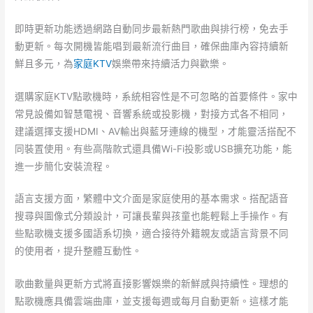
即時更新功能透過網路自動同步最新熱門歌曲與排行榜，免去手
動更新。每次開機皆能唱到最新流行曲目，確保曲庫內容持續新
鮮且多元，為
家庭KTV
娛樂帶來持續活力與歡樂。
選購家庭KTV點歌機時，系統相容性是不可忽略的首要條件。家中
常見設備如智慧電視、音響系統或投影機，對接方式各不相同，
建議選擇支援HDMI、AV輸出與藍牙連線的機型，才能靈活搭配不
同裝置使用。有些高階款式還具備Wi-Fi投影或USB擴充功能，能
進一步簡化安裝流程。
語言支援方面，繁體中文介面是家庭使用的基本需求。搭配語音
搜尋與圖像式分類設計，可讓長輩與孩童也能輕鬆上手操作。有
些點歌機支援多國語系切換，適合接待外籍親友或語言背景不同
的使用者，提升整體互動性。
歌曲數量與更新方式將直接影響娛樂的新鮮感與持續性。理想的
點歌機應具備雲端曲庫，並支援每週或每月自動更新。這樣才能