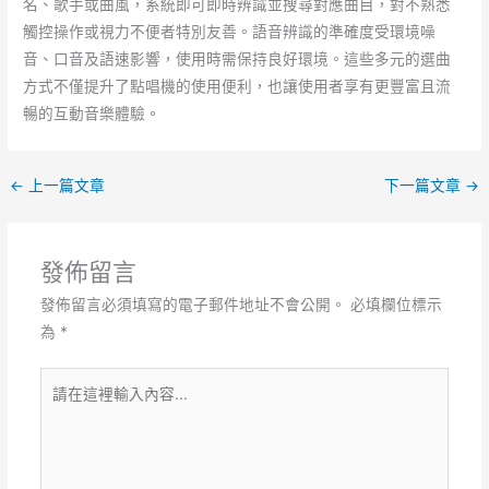
名、歌手或曲風，系統即可即時辨識並搜尋對應曲目，對不熟悉
觸控操作或視力不便者特別友善。語音辨識的準確度受環境噪
音、口音及語速影響，使用時需保持良好環境。這些多元的選曲
方式不僅提升了點唱機的使用便利，也讓使用者享有更豐富且流
暢的互動音樂體驗。
←
上一篇文章
下一篇文章
→
發佈留言
發佈留言必須填寫的電子郵件地址不會公開。
必填欄位標示
為
*
請
在
這
裡