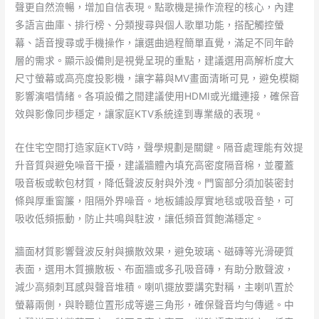
聲更自然流暢，增加自信表現。點歌機是操作流程的核心，內建
多語言曲庫、排行榜、分類搜尋與個人歌單功能，搭配觸控螢
幕、語音搜尋或手機操作，讓選曲過程簡單直覺，滿足不同年齡
層的需求。顯示設備則是視覺呈現的重點，建議選用高解析度大
尺寸螢幕或高亮度投影機，讓字幕與MV畫面清晰可見，避免模糊
影響演唱情緒。各項設備之間建議使用HDMI或光纖連接，確保音
效與影像同步穩定，讓家庭KTV系統達到專業級的表現。
在住宅空間打造家庭KTV時，聲學規劃是關鍵。隔音處理能有效提
升音質與避免噪音干擾，建議牆體內填充高密度隔音棉，並覆蓋
吸音板或軟包材質，降低聲波反射與外洩。門窗部分須加裝密封
條與厚重窗簾，阻隔外界噪音。地板鋪設厚實地毯或吸音墊，可
吸收低頻振動，防止共鳴與駐波，讓低頻音質飽滿穩定。
牆面材質影響聲波反射與擴散效果，避免玻璃、磁磚等光滑硬質
表面，選用木質擴散板、布面牆或多孔吸音磚，有助分散聲波，
減少高頻刺耳感與聲音堆積。喇叭擺放要講究對稱，主喇叭置於
螢幕兩側，與聆聽位置形成等邊三角形，確保聲音均勻傳遞。中