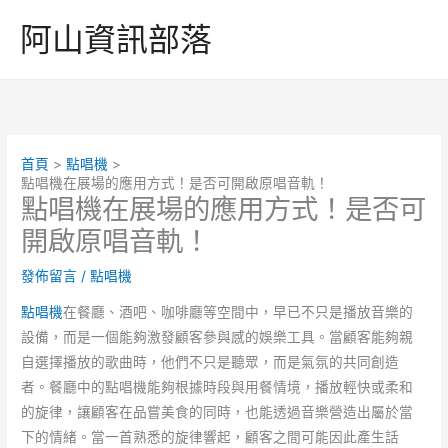
跳
阿山資訊部落
至
主
要
內
容
首頁
點唱機
點唱機在展場的應用方式！是否可開啟原唱音軌！
點唱機在展場的應用方式！是否可
開啟原唱音軌！
發佈留言
/
點唱機
點唱機
在餐廳、酒吧、咖啡廳等空間中，早已不只是播放音樂的
設備，而是一個能夠激發顧客參與感的娛樂工具。當顧客能夠親
自選擇播放的歌曲時，他們不只是聽眾，而是氣氛的共同創造
者。餐廳中的點唱機能夠根據時段與用餐情境，播放輕快或柔和
的旋律，讓顧客在品嘗美食的同時，也能透過音樂營造出屬於當
下的情緒。當一首熟悉的旋律響起，顧客之間可能因此產生話