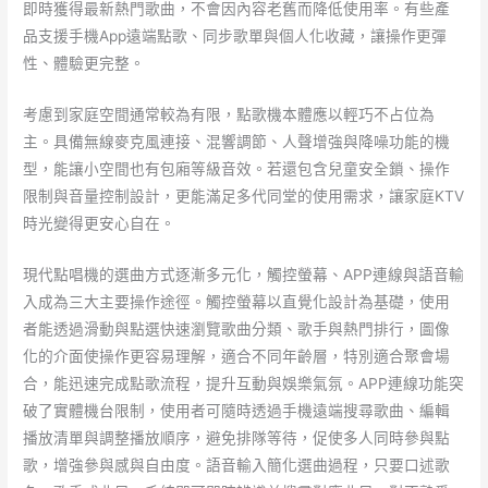
即時獲得最新熱門歌曲，不會因內容老舊而降低使用率。有些產
品支援手機App遠端點歌、同步歌單與個人化收藏，讓操作更彈
性、體驗更完整。
考慮到家庭空間通常較為有限，點歌機本體應以輕巧不占位為
主。具備無線麥克風連接、混響調節、人聲增強與降噪功能的機
型，能讓小空間也有包廂等級音效。若還包含兒童安全鎖、操作
限制與音量控制設計，更能滿足多代同堂的使用需求，讓家庭KTV
時光變得更安心自在。
現代點唱機的選曲方式逐漸多元化，觸控螢幕、APP連線與語音輸
入成為三大主要操作途徑。觸控螢幕以直覺化設計為基礎，使用
者能透過滑動與點選快速瀏覽歌曲分類、歌手與熱門排行，圖像
化的介面使操作更容易理解，適合不同年齡層，特別適合聚會場
合，能迅速完成點歌流程，提升互動與娛樂氣氛。APP連線功能突
破了實體機台限制，使用者可隨時透過手機遠端搜尋歌曲、編輯
播放清單與調整播放順序，避免排隊等待，促使多人同時參與點
歌，增強參與感與自由度。語音輸入簡化選曲過程，只要口述歌