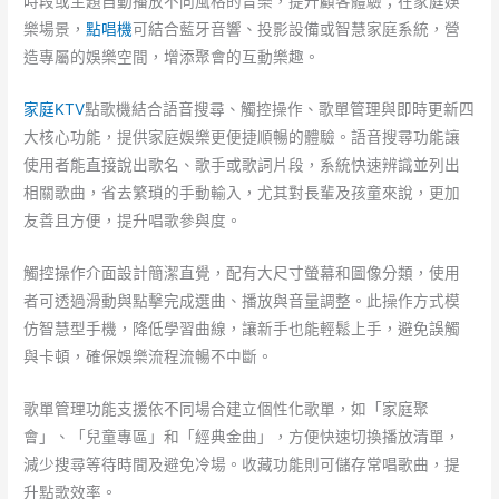
時段或主題自動播放不同風格的音樂，提升顧客體驗；在家庭娛
樂場景，
點唱機
可結合藍牙音響、投影設備或智慧家庭系統，營
造專屬的娛樂空間，增添聚會的互動樂趣。
家庭KTV
點歌機結合語音搜尋、觸控操作、歌單管理與即時更新四
大核心功能，提供家庭娛樂更便捷順暢的體驗。語音搜尋功能讓
使用者能直接說出歌名、歌手或歌詞片段，系統快速辨識並列出
相關歌曲，省去繁瑣的手動輸入，尤其對長輩及孩童來說，更加
友善且方便，提升唱歌參與度。
觸控操作介面設計簡潔直覺，配有大尺寸螢幕和圖像分類，使用
者可透過滑動與點擊完成選曲、播放與音量調整。此操作方式模
仿智慧型手機，降低學習曲線，讓新手也能輕鬆上手，避免誤觸
與卡頓，確保娛樂流程流暢不中斷。
歌單管理功能支援依不同場合建立個性化歌單，如「家庭聚
會」、「兒童專區」和「經典金曲」，方便快速切換播放清單，
減少搜尋等待時間及避免冷場。收藏功能則可儲存常唱歌曲，提
升點歌效率。