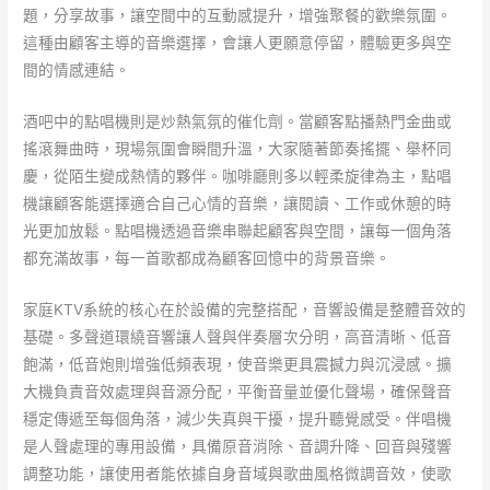
題，分享故事，讓空間中的互動感提升，增強聚餐的歡樂氛圍。
這種由顧客主導的音樂選擇，會讓人更願意停留，體驗更多與空
間的情感連結。
酒吧中的點唱機則是炒熱氣氛的催化劑。當顧客點播熱門金曲或
搖滾舞曲時，現場氛圍會瞬間升溫，大家隨著節奏搖擺、舉杯同
慶，從陌生變成熱情的夥伴。咖啡廳則多以輕柔旋律為主，點唱
機讓顧客能選擇適合自己心情的音樂，讓閱讀、工作或休憩的時
光更加放鬆。點唱機透過音樂串聯起顧客與空間，讓每一個角落
都充滿故事，每一首歌都成為顧客回憶中的背景音樂。
家庭KTV系統的核心在於設備的完整搭配，音響設備是整體音效的
基礎。多聲道環繞音響讓人聲與伴奏層次分明，高音清晰、低音
飽滿，低音炮則增強低頻表現，使音樂更具震撼力與沉浸感。擴
大機負責音效處理與音源分配，平衡音量並優化聲場，確保聲音
穩定傳遞至每個角落，減少失真與干擾，提升聽覺感受。伴唱機
是人聲處理的專用設備，具備原音消除、音調升降、回音與殘響
調整功能，讓使用者能依據自身音域與歌曲風格微調音效，使歌