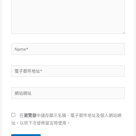
輸
入
內
容...
Name*
電
子
郵
網
件
站
地
網
址
址
*
在
瀏覽器
中儲存顯示名稱、電子郵件地址及個人網站網
址，以供下次發佈留言時使用。