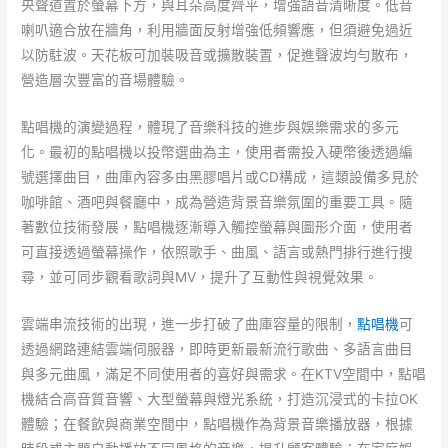
央聲道置於螢幕下方，與耳朵高度齊平，增強語音清晰度。低音
喇叭適合放在牆角，利用牆面反射增強低頻響應，但須避免過近
以防駐波。天花板可加裝吸音或擴散裝置，促進聲波均勻散布，
營造層次豐富的音場體驗。
點唱機的演變過程，體現了音樂科技的進步與娛樂需求的多元
化。最初的點唱機以投幣選曲為主，使用者需投入硬幣後透過編
號選擇曲目，曲庫內容多由黑膠唱片或CD構成，這類設備多見於
咖啡館、酒吧與餐廳中，成為營造背景音樂氛圍的重要工具。隨
著數位技術發展，點唱機逐漸導入觸控螢幕與圖形介面，使用者
可直接透過螢幕操作，依照歌手、曲風、語言或熱門排行進行搜
尋，並可同步觀看歌詞與MV，提升了互動性與視覺效果。
雲端串流技術的出現，進一步打破了曲庫容量的限制，
點唱機
可
透過網路連結雲端伺服器，即時更新最新流行歌曲、多語言曲目
與多元曲風，滿足不同使用者的喜好與需求。在KTV空間中，點唱
機結合高音質音響、大型螢幕與燈光系統，打造沉浸式的卡拉OK
體驗；在餐飲與商業空間中，點唱機作為背景音樂播放器，根據