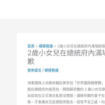
跳
至
主
要
內
容
首頁
硬碟救援
2歲小女兒在總統府內滿場跑
2歲小女兒在總統府內滿
歉
發佈留言
/
硬碟救援
海軍儀隊上兵蘇祈麟赴美參加「世界儀隊錦標賽」
統在總統府內接見他，期間蘇祈麟的 2 歲小女
友認為在正式場合亂跑沒禮貌，讓蘇祈麟的妻子在
係，才會讓女兒這樣跑來跑去，若有不妥之處，向