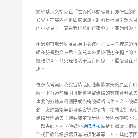
總統蔡英文接見在「世界儀隊錦標賽」獲得佳績的
女兒，在場內不斷四處跑跳，超萌模樣吸引眾人目
的小女兒，一直在我們前面跳來跳去，有夠可愛。
不過卻有部分網友認為小女孩在正式場合奔跑的行
緹在臉書發文表示，女兒本來是被硬抱在腿上的，
統很親切，他只是個孩子沒有關係」，最後實在抓
思。
很多人常常問我說會造成硬碟數據遺失的原因有哪
解一下有這些原因可能會導致硬碟的數據資料遺失
重要的數據資料刪除或誤將硬碟格式化。２、硬碟
動，突然斷電等都可能會導致壞軌，壞軌會造成硬
硬碟分區遺失：硬碟被重新分區、分區表損壞、病
一起丟師。４、硬碟分
硬碟救援
區遭到損壞：把硬
件或目錄結構損壞且無法讀取等等。５、其他原因