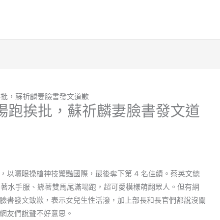
挨批，蘇祈麟妻臉書發文道歉
場跑挨批，蘇祈麟妻臉書發文道
，以矇眼操槍神技驚豔國際，最後奪下第 4 名佳績。蔡英文總
兒穿著水手服、綁著雙馬尾滿場跑，超可愛模樣萌翻眾人。但有網
臉書發文致歉，表示女兒生性活潑，加上部長和長官們都說沒關
網友們說聲不好意思。