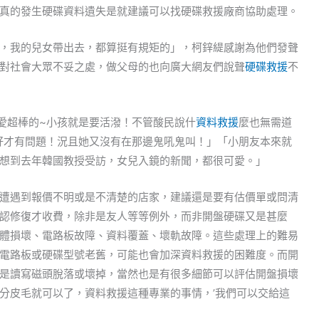
真的發生硬碟資料遺失是就建議可以找硬碟救援廠商協助處理。
，我的兒女帶出去，都算挺有規矩的」，柯鋅緹感謝為他們發聲
對社會大眾不妥之處，做父母的也向廣大網友們說聲
硬碟救援
不
可愛超棒的~小孩就是要活潑！不管酸民說什
資料救援
麼也無需道
坐好才有問題！況且她又沒有在那邊鬼吼鬼叫！」「小朋友本來就
想到去年韓國教授受訪，女兒入鏡的新聞，都很可愛。」
遭遇到報價不明或是不清楚的店家，建議還是要有估價單或問清
認修復才收費，除非是友人等等例外，而非開盤硬碟又是甚麼
體損壞、電路板故障、資料覆蓋、壞軌故障。這些處理上的難易
電路板或硬碟型號老舊，可能也會加深資料救援的困難度。而開
是讀寫磁頭脫落或壞掉，當然也是有很多細節可以評估開盤損壞
分皮毛就可以了，資料救援這種專業的事情，’我們可以交給這