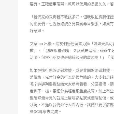
要有，正確使用硬碟，就可以使用的長長久久，若
「我們家的教育我不敢說多好，但我敢拍胸脯保證
的網友們，也說被總統召見其實非常緊張，如果有
好意思。
文章 po 出後，網友們紛紛留言力挺「妹妹天真
歉」、「 別理那種碎嘴， 2 歲就是這樣，乖乖
活潑，包容小朋友也是總統親民的展現啊！」「我
如果在進行開盤硬碟救援，或是非開盤硬碟救援，
楚價格，先付訂金的行為是很危險的，大多數是確
呢？這邊列舉幾點給大家參考看看：分區損壞、韌
度也不一樣，更細分為輕度跟重度故障，加上有些
盤硬碟最常見的就是上層明顯點狀或淺層刮傷，或
狀況，不過以我們外行人看內行，我們只要了解部
些3C專家去完成。