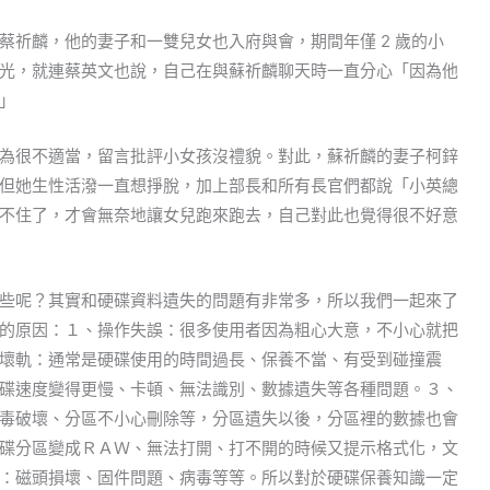
蔡祈麟，他的妻子和一雙兒女也入府與會，期間年僅 2 歲的小
光，就連蔡英文也說，自己在與蘇祈麟聊天時一直分心「因為他
」
為很不適當，留言批評小女孩沒禮貌。對此，蘇祈麟的妻子柯鋅
但她生性活潑一直想掙脫，加上部長和所有長官們都說「小英總
不住了，才會無奈地讓女兒跑來跑去，自己對此也覺得很不好意
些呢？其實和硬碟資料遺失的問題有非常多，所以我們一起來了
的原因：１、操作失誤：很多使用者因為粗心大意，不小心就把
壞軌：通常是硬碟使用的時間過長、保養不當、有受到碰撞震
碟速度變得更慢、卡頓、無法識別、數據遺失等各種問題。３、
毒破壞、分區不小心刪除等，分區遺失以後，分區裡的數據也會
碟分區變成ＲＡＷ、無法打開、打不開的時候又提示格式化，文
：磁頭損壞、固件問題、病毒等等。所以對於硬碟保養知識一定