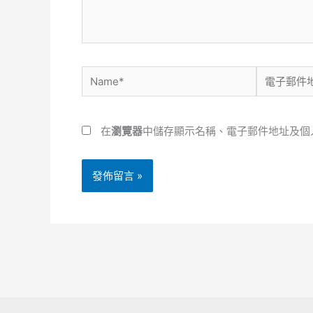
容...
Name*
電
子
郵
在
瀏覽器
中儲存顯示名稱、電子郵件地址及個
件
地
址
*